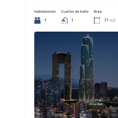
Habitaciones
Cuartos de baño
Área
1
1
77
m2