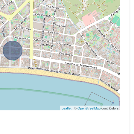
Leaflet
| ©
OpenStreetMap
contributors