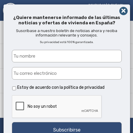
!MUCHO MÁS QUE UN
AGENTE INMOBILIARIO¡
DESDE 2005
¿Quiere mantenerse informado de las últimas
noticias y ofertas de vivienda en España?
Término
Suscríbase a nuestro boletín de noticias ahora y reciba
información relevante y consejos.
Su privacidad está 100% garantizada.
¿Dónde?
Todas las ubicaciones
Tipo propiedad
Todos los tipos
Estoy de acuerdo con la
política de privacidad
Min camas
Cualquiera
Buscar