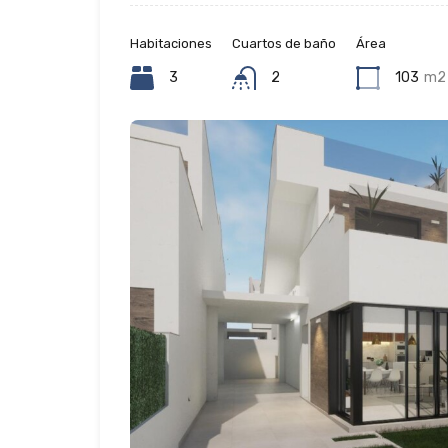
Habitaciones
Cuartos de baño
Área
3
2
103
m2