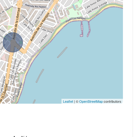
Leaflet
| ©
OpenStreetMap
contributors