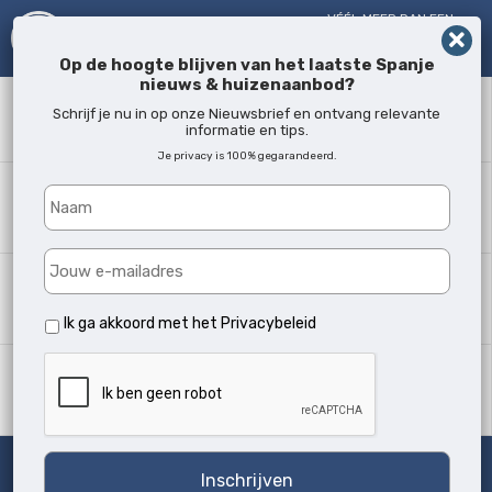
VÉÉL MEER DAN EEN
MAKELAAR!
SINDS 2005
Op de hoogte blijven van het laatste Spanje
nieuws & huizenaanbod?
Zoekwoord
Schrijf je nu in op onze Nieuwsbrief en ontvang relevante
informatie en tips.
Je privacy is 100% gegarandeerd.
Waar?
Alle locaties
Woningtype
Alle soorten
Ik ga akkoord met het
Privacybeleid
Min. slaapkamers
Alle
Zoeken