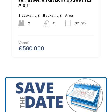
terrassen en uitzicht op zee in El
Albir
Slaapkamers
Badkamers
Area
m2
2
87
2
Vanaf
€580.000