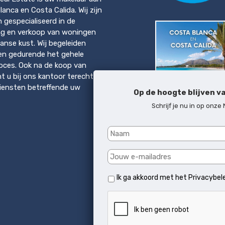
anca en Costa Calida. Wij zijn
en gespecialiseerd in de
ng en verkoop van woningen
anse kust. Wij begeleiden
en gedurende het gehele
ces. Ook na de koop van
t u bij ons kantoor terecht
diensten betreffende uw
Op de hoogte blijven v
Schrijf je nu in op onze
Download brochure
Costa del Sol & Mallo
Ik ga akkoord met het
Privacybel