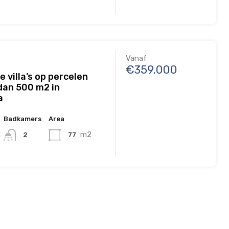
Vanaf
€359.000
e villa’s op percelen
dan 500 m2 in
a
Badkamers
Area
m2
77
2