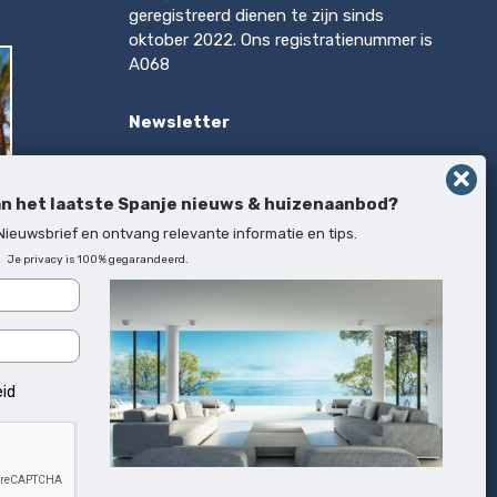
geregistreerd dienen te zijn sinds
oktober 2022. Ons registratienummer is
A068
Newsletter
Op de hoogte blijven van het laatste
Spanje nieuws & huizenaanbod?
an het laatste Spanje nieuws & huizenaanbod?
Inschrijven
 Nieuwsbrief en ontvang relevante informatie en tips.
Je privacy is 100% gegarandeerd.
rca
eid