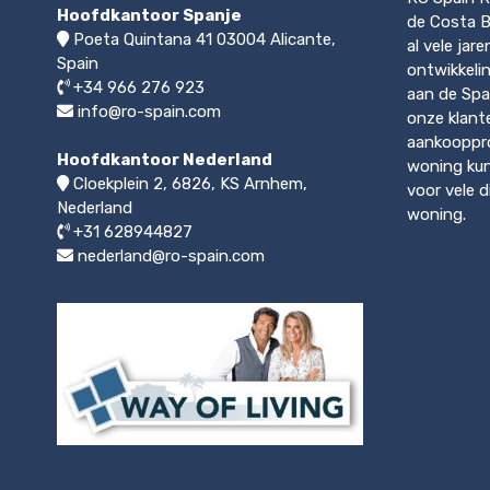
Hoofdkantoor Spanje
de Costa Bl
Poeta Quintana 41
03004
Alicante,
al vele jar
Spain
ontwikkeli
+34 966 276 923
aan de Spa
info@ro-spain.com
onze klant
aankooppro
Hoofdkantoor Nederland
woning kun
Cloekplein 2, 6826, KS Arnhem
,
voor vele 
Nederland
woning.
+31 628944827
nederland@ro-spain.com