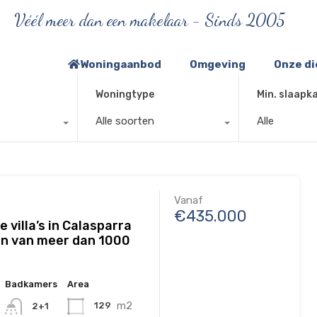
Véél meer dan een makelaar - Sinds 2005
Woningaanbod
Omgeving
Onze d
Woningtype
Min. slaapk
Alle soorten
Alle
Vanaf
€435.000
e villa’s in Calasparra
en van meer dan 1000
Badkamers
Area
m2
129
2+1