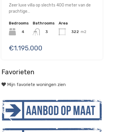
Zeer luxe villa op slechts 400 meter van de
prachtige…
Bedrooms
Bathrooms
Area
4
322
m2
3
€1.195.000
Favorieten
Mijn favoriete woningen zien