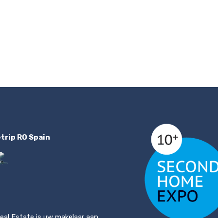
etrip RO Spain
eal Estate is uw makelaar aan