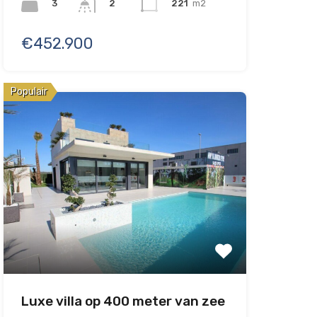
3
221
m2
2
€452.900
Populair
Luxe villa op 400 meter van zee