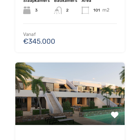
Slaapkamers
Badkamers
Area
m2
3
101
2
Vanaf
€345.000