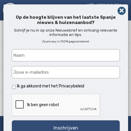
VÉÉL MEER DAN EEN
MAKELAAR!
SINDS 2005
Op de hoogte blijven van het laatste Spanje
nieuws & huizenaanbod?
Zoekwoord
Schrijf je nu in op onze Nieuwsbrief en ontvang relevante
informatie en tips.
Je privacy is 100% gegarandeerd.
Waar?
Alle locaties
Woningtype
Alle soorten
Ik ga akkoord met het
Privacybeleid
Min. slaapkamers
Alle
Zoeken