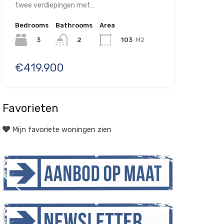
twee verdiepingen met…
Bedrooms
Bathrooms
Area
3
103
M2
2
€419.900
Favorieten
Mijn favoriete woningen zien