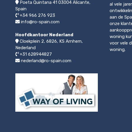
Poeta Quintana 41
03004
Alicante,
al vele jar
Spain
ontwikkeli
+34 966 276 923
aan de Spa
info@ro-spain.com
onze klant
aankooppro
Hoofdkantoor Nederland
woning kun
Cloekplein 2, 6826, KS Arnhem
,
voor vele 
Nederland
woning.
+31 628944827
nederland@ro-spain.com