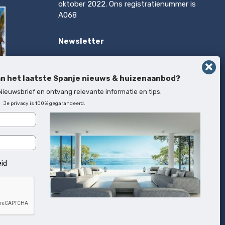
oktober 2022. Ons registratienummer is
A068
Newsletter
Op de hoogte blijven van het laatste
Spanje nieuws & huizenaanbod?
an het laatste Spanje nieuws & huizenaanbod?
Inschrijven
 Nieuwsbrief en ontvang relevante informatie en tips.
Je privacy is 100% gegarandeerd.
rca
eid