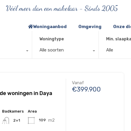
Véél meer dan een makelaar - Sinds 2005
Woningaanbod
Omgeving
Onze d
Woningtype
Min. slaapk
Alle soorten
Alle
Vanaf
€399.900
de woningen in Daya
Badkamers
Area
m2
109
2+1