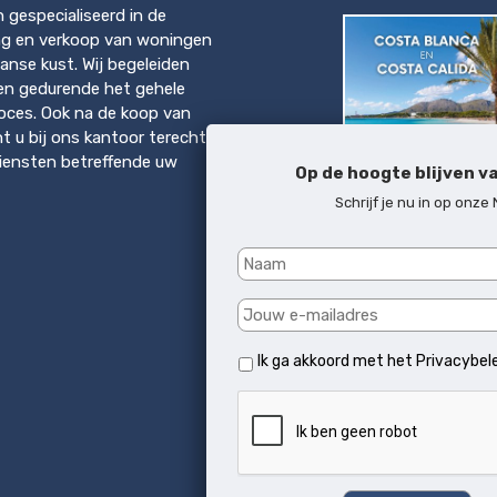
en gespecialiseerd in de
ng en verkoop van woningen
anse kust. Wij begeleiden
en gedurende het gehele
ces. Ook na de koop van
t u bij ons kantoor terecht
diensten betreffende uw
Op de hoogte blijven v
Schrijf je nu in op onze
Download brochure
Costa del Sol & Mallo
Ik ga akkoord met het
Privacybel