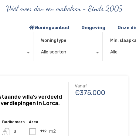
Véél meer dan een makelaar - Sinds 2005
Woningaanbod
Omgeving
Onze d
Woningtype
Min. slaapk
Alle soorten
Alle
Vanaf
€375.000
staande villa’s verdeeld
verdiepingen in Lorca,
Badkamers
Area
m2
112
3