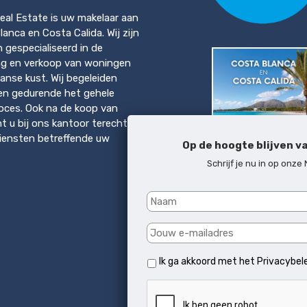
eal Estate is uw makelaar aan
anca en Costa Calida. Wij zijn
en gespecialiseerd in de
ng en verkoop van woningen
anse kust. Wij begeleiden
en gedurende het gehele
ces. Ook na de koop van
t u bij ons kantoor terecht
diensten betreffende uw
Op de hoogte blijven v
Schrijf je nu in op onze
Download brochure
Costa del Sol & Mallo
Ik ga akkoord met het
Privacybel