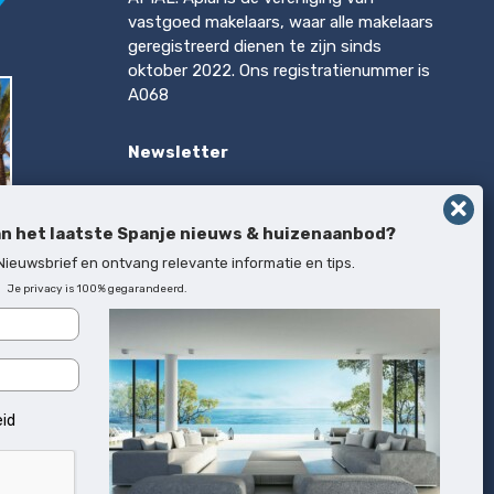
vastgoed makelaars, waar alle makelaars
geregistreerd dienen te zijn sinds
oktober 2022. Ons registratienummer is
A068
Newsletter
Op de hoogte blijven van het laatste
Spanje nieuws & huizenaanbod?
an het laatste Spanje nieuws & huizenaanbod?
Inschrijven
 Nieuwsbrief en ontvang relevante informatie en tips.
Je privacy is 100% gegarandeerd.
rca
eid