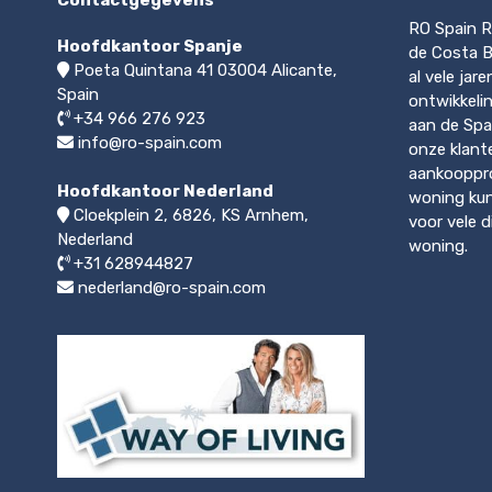
RO Spain R
Hoofdkantoor Spanje
de Costa Bl
Poeta Quintana 41
03004
Alicante,
al vele jar
Spain
ontwikkeli
+34 966 276 923
aan de Spa
info@ro-spain.com
onze klant
aankooppro
Hoofdkantoor Nederland
woning kun
Cloekplein 2, 6826, KS Arnhem
,
voor vele 
Nederland
woning.
+31 628944827
nederland@ro-spain.com