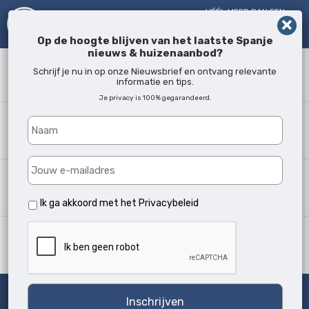
VÉÉL MEER DAN EEN
MAKELAAR!
SINDS 2005
Op de hoogte blijven van het laatste Spanje
nieuws & huizenaanbod?
Zoekwoord
Schrijf je nu in op onze Nieuwsbrief en ontvang relevante
informatie en tips.
Je privacy is 100% gegarandeerd.
Waar?
Alle locaties
Woningtype
Alle soorten
Ik ga akkoord met het
Privacybeleid
Min. slaapkamers
Alle
Zoeken