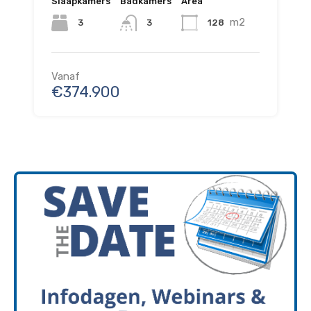
Slaapkamers
Badkamers
Area
m2
3
128
3
Vanaf
€374.900