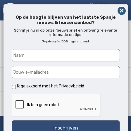
VÉÉL MEER DAN EEN
MAKELAAR!
SINDS 2005
Op de hoogte blijven van het laatste Spanje
nieuws & huizenaanbod?
Zoekwoord
Schrijf je nu in op onze Nieuwsbrief en ontvang relevante
informatie en tips.
Je privacy is 100% gegarandeerd.
Waar?
Alle locaties
Woningtype
Alle soorten
Ik ga akkoord met het
Privacybeleid
Min. slaapkamers
Alle
Zoeken