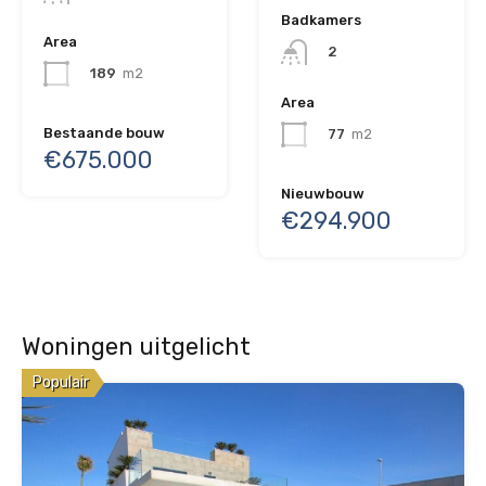
Badkamers
Area
2
189
m2
Area
Bestaande bouw
77
m2
€675.000
Nieuwbouw
€294.900
Woningen uitgelicht
Populair