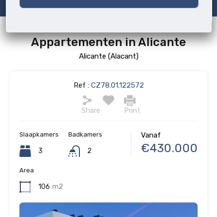
Appartementen in Alicante
Alicante (Alacant)
Ref :
CZ78.01.122572
Share
Print
Slaapkamers
Badkamers
Vanaf
€430.000
3
2
Area
106
m2