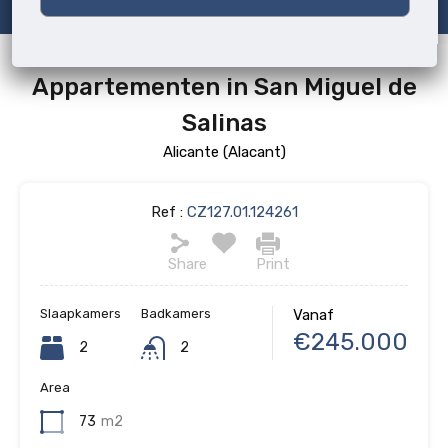
Appartementen in San Miguel de
Salinas
Alicante (Alacant)
Ref :
CZ127.01.124261
Share
Print
Slaapkamers
Badkamers
Vanaf
€245.000
2
2
Area
73
m2