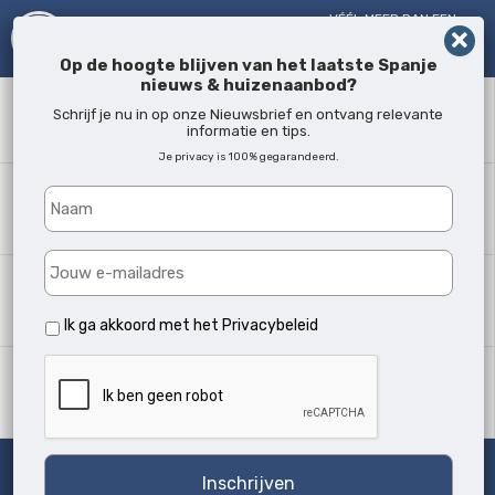
VÉÉL MEER DAN EEN
MAKELAAR!
SINDS 2005
Op de hoogte blijven van het laatste Spanje
nieuws & huizenaanbod?
Zoekwoord
Schrijf je nu in op onze Nieuwsbrief en ontvang relevante
informatie en tips.
Je privacy is 100% gegarandeerd.
Waar?
Alle locaties
Woningtype
Alle soorten
Ik ga akkoord met het
Privacybeleid
Min. slaapkamers
Alle
Zoeken