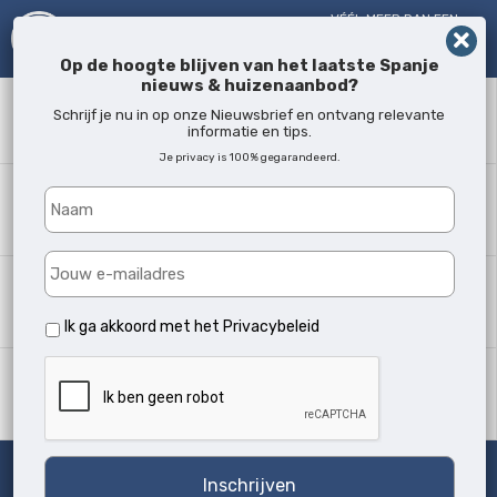
VÉÉL MEER DAN EEN
MAKELAAR!
SINDS 2005
Op de hoogte blijven van het laatste Spanje
nieuws & huizenaanbod?
Zoekwoord
Schrijf je nu in op onze Nieuwsbrief en ontvang relevante
informatie en tips.
Je privacy is 100% gegarandeerd.
Waar?
Alle locaties
Woningtype
Alle soorten
Ik ga akkoord met het
Privacybeleid
Min. slaapkamers
Alle
Zoeken