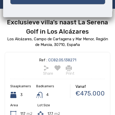
Exclusieve villa’s naast La Serena
Golf in Los Alcázares
Los Alcázares, Campo de Cartagena y Mar Menor, Región
de Murcia, 30710, España
Ref :
CC82.05.138271
Share
Print
Slaapkamers
Badkamers
Vanaf
€475.000
3
4
Area
Lot Size
117
m2
177
m2