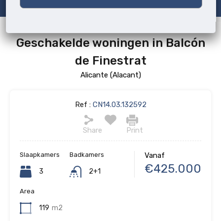
Geschakelde woningen in Balcón
de Finestrat
Alicante (Alacant)
Ref :
CN14.03.132592
Share
Print
Slaapkamers
Badkamers
Vanaf
€425.000
3
2+1
Area
119
m2