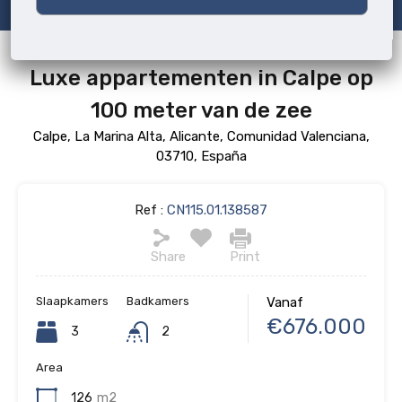
Luxe appartementen in Calpe op
100 meter van de zee
Calpe, La Marina Alta, Alicante, Comunidad Valenciana,
03710, España
Ref :
CN115.01.138587
Share
Print
Slaapkamers
Badkamers
Vanaf
€676.000
3
2
Area
126
m2