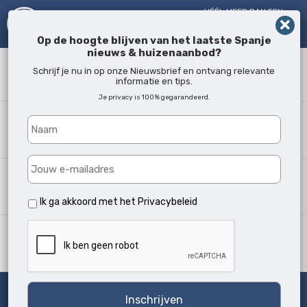
VÉÉL MEER DAN EEN
MAKELAAR!
SINDS 2005
Op de hoogte blijven van het laatste Spanje
nieuws & huizenaanbod?
Zoekwoord
Schrijf je nu in op onze Nieuwsbrief en ontvang relevante
informatie en tips.
Je privacy is 100% gegarandeerd.
Waar?
Alle locaties
Woningtype
Alle soorten
Ik ga akkoord met het
Privacybeleid
Min. slaapkamers
Alle
Zoeken