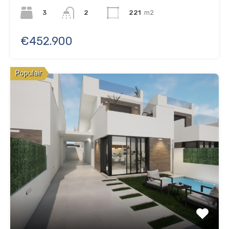
3
221
m2
2
€452.900
Populair