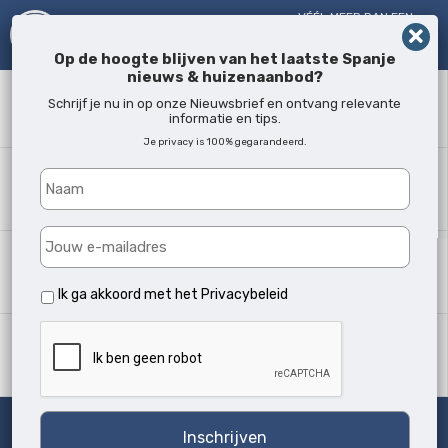
VÉÉL MEER DAN EEN
MAKELAAR!
SINDS 2005
Op de hoogte blijven van het laatste Spanje
nieuws & huizenaanbod?
Zoekwoord
Schrijf je nu in op onze Nieuwsbrief en ontvang relevante
informatie en tips.
Je privacy is 100% gegarandeerd.
Waar?
Alle locaties
Woningtype
Alle soorten
Ik ga akkoord met het
Privacybeleid
Min. slaapkamers
Alle
Zoeken