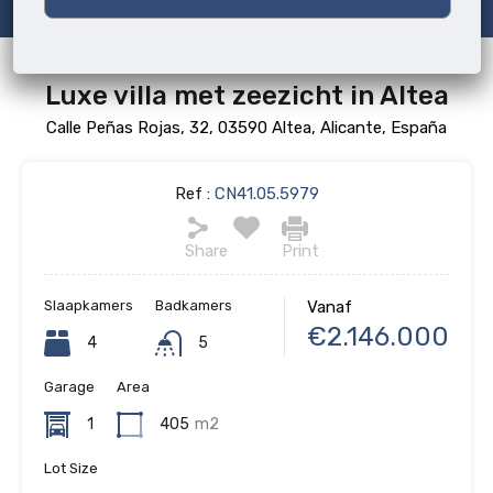
Luxe villa met zeezicht in Altea
Calle Peñas Rojas, 32, 03590 Altea, Alicante, España
Ref :
CN41.05.5979
Share
Print
Slaapkamers
Badkamers
Vanaf
€2.146.000
4
5
Garage
Area
1
405
m2
Lot Size