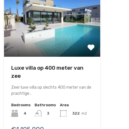
Luxe villa op 400 meter van
zee
Zeer luxe villa op slechts 400 meter van de
prachtige…
Bedrooms
Bathrooms
Area
4
322
m2
3