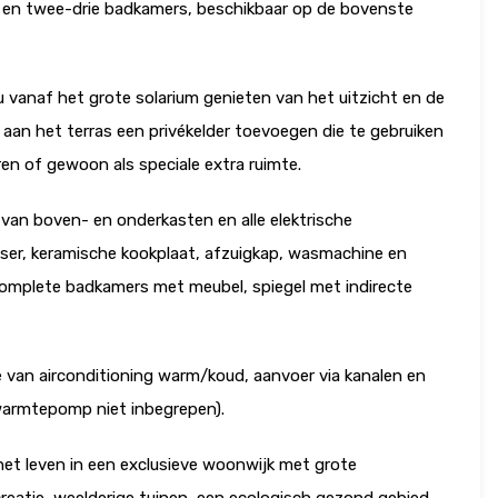
en twee-drie badkamers, beschikbaar op de bovenste
u vanaf het grote solarium genieten van het uitzicht en de
 aan het terras een privékelder toevoegen die te gebruiken
eren of gewoon als speciale extra ruimte.
an boven- en onderkasten en alle elektrische
er, keramische kookplaat, afzuigkap, wasmachine en
omplete badkamers met meubel, spiegel met indirecte
ie van airconditioning warm/koud, aanvoer via kanalen en
(warmtepomp niet inbegrepen).
het leven in een exclusieve woonwijk met grote
reatie, weelderige tuinen, een ecologisch gezond gebied,