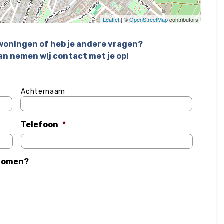
Leaflet
| ©
OpenStreetMap
contributors
 woningen of heb je andere vragen?
an nemen wij contact met je op!
Achternaam
Telefoon
*
ekomen?