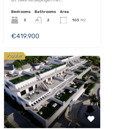
uit twee verdiepingen met…
Bedrooms
Bathrooms
Area
3
103
M2
2
€419.900
Populair