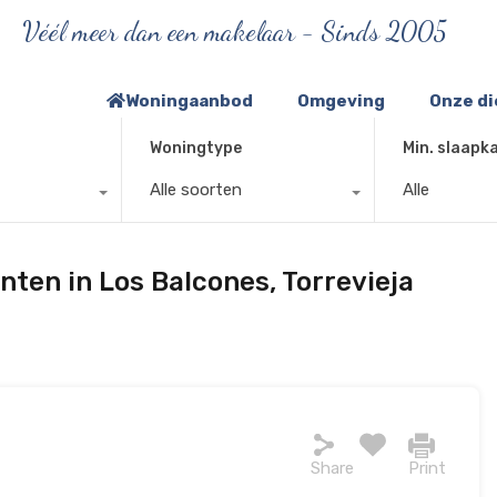
Véél meer dan een makelaar - Sinds 2005
Woningaanbod
Omgeving
Onze d
Woningtype
Min. slaapk
Alle soorten
Alle
ten in Los Balcones, Torrevieja
Share
Print