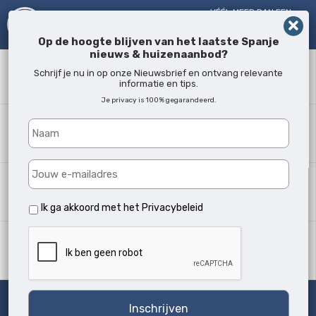
VÉÉL MEER DAN EEN
MAKELAAR!
SINDS 2005
Op de hoogte blijven van het laatste Spanje
nieuws & huizenaanbod?
Zoekwoord
Schrijf je nu in op onze Nieuwsbrief en ontvang relevante
informatie en tips.
Je privacy is 100% gegarandeerd.
Waar?
Alle locaties
Woningtype
Alle soorten
Ik ga akkoord met het
Privacybeleid
Min. slaapkamers
Alle
Zoeken