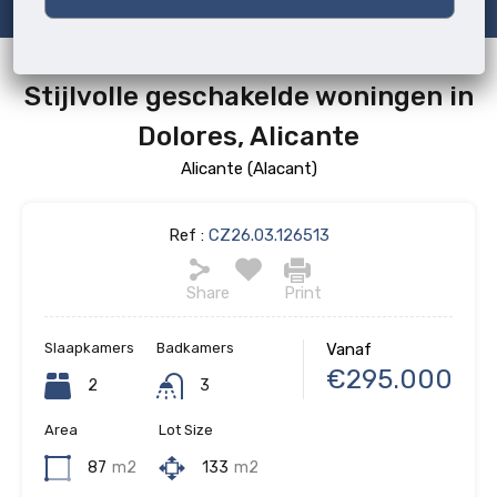
Stijlvolle geschakelde woningen in
Dolores, Alicante
Alicante (Alacant)
Ref :
CZ26.03.126513
Share
Print
Slaapkamers
Badkamers
Vanaf
€295.000
2
3
Area
Lot Size
87
m2
133
m2