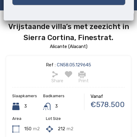
Vrijstaande villa’s met zeezicht in
Sierra Cortina, Finestrat.
Alicante (Alacant)
Ref :
CN58.05.129645
Share
Print
Slaapkamers
Badkamers
Vanaf
€578.500
3
3
Area
Lot Size
150
m2
212
m2