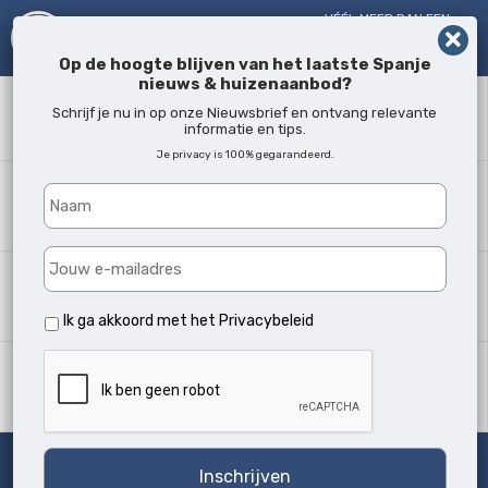
VÉÉL MEER DAN EEN
MAKELAAR!
SINDS 2005
Op de hoogte blijven van het laatste Spanje
nieuws & huizenaanbod?
Zoekwoord
Schrijf je nu in op onze Nieuwsbrief en ontvang relevante
informatie en tips.
Je privacy is 100% gegarandeerd.
Waar?
Alle locaties
Woningtype
Alle soorten
Ik ga akkoord met het
Privacybeleid
Min. slaapkamers
Alle
Zoeken