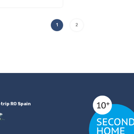
1
2
etrip RO Spain