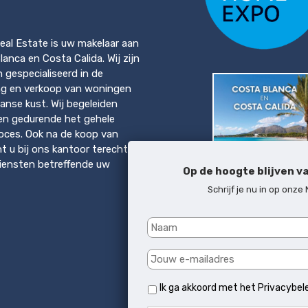
eal Estate is uw makelaar aan
anca en Costa Calida. Wij zijn
en gespecialiseerd in de
ng en verkoop van woningen
anse kust. Wij begeleiden
en gedurende het gehele
ces. Ook na de koop van
t u bij ons kantoor terecht
diensten betreffende uw
Op de hoogte blijven v
Schrijf je nu in op onze
Download brochure
Costa del Sol & Mallo
Ik ga akkoord met het
Privacybel