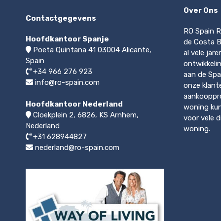
Over Ons
Contactgegevens
RO Spain R
Hoofdkantoor Spanje
de Costa Bl
Poeta Quintana 41
03004
Alicante,
al vele jar
Spain
ontwikkeli
+34 966 276 923
aan de Spa
info@ro-spain.com
onze klant
aankooppro
Hoofdkantoor Nederland
woning kun
Cloekplein 2, 6826, KS Arnhem
,
voor vele 
Nederland
woning.
+31 628944827
nederland@ro-spain.com