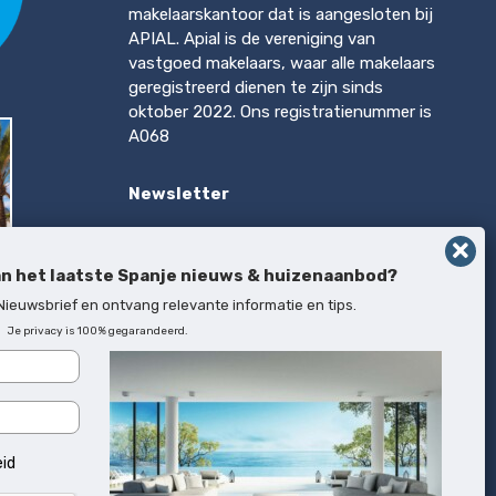
makelaarskantoor dat is aangesloten bij
APIAL. Apial is de vereniging van
vastgoed makelaars, waar alle makelaars
geregistreerd dienen te zijn sinds
oktober 2022. Ons registratienummer is
A068
Newsletter
Op de hoogte blijven van het laatste
Spanje nieuws & huizenaanbod?
an het laatste Spanje nieuws & huizenaanbod?
 Nieuwsbrief en ontvang relevante informatie en tips.
Inschrijven
Je privacy is 100% gegarandeerd.
rca
eid