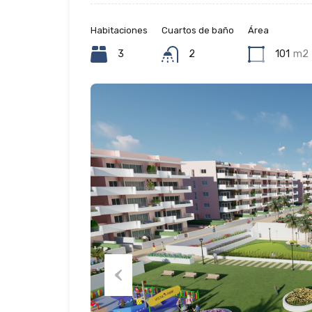
Habitaciones
Cuartos de baño
Área
3
2
101
m2
Previous