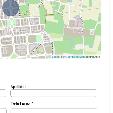
Leaflet
| ©
OpenStreetMap
contributors
Apellidos
Teléfono
*