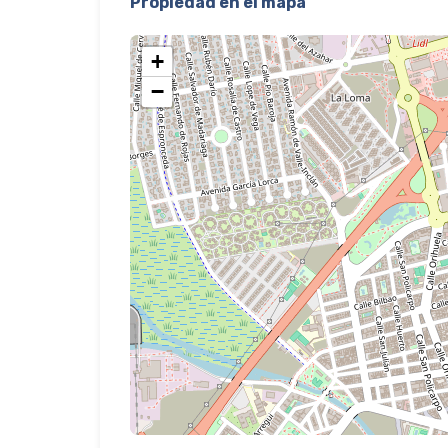
Propiedad en el mapa
+
−