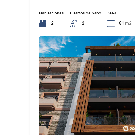
Habitaciones
Cuartos de baño
Área
2
2
81
m2