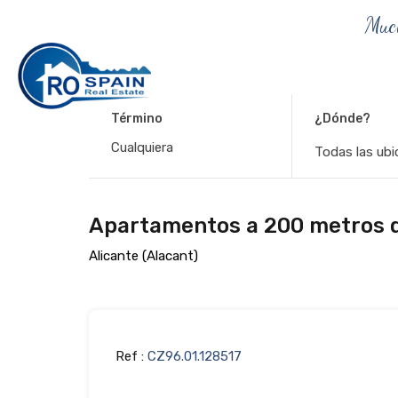
Muc
Término
¿Dónde?
Todas las ubi
Apartamentos a 200 metros de
Alicante (Alacant)
Ref :
CZ96.01.128517