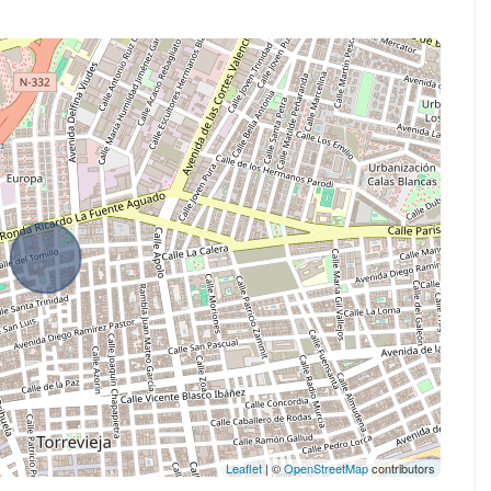
Leaflet
| ©
OpenStreetMap
contributors