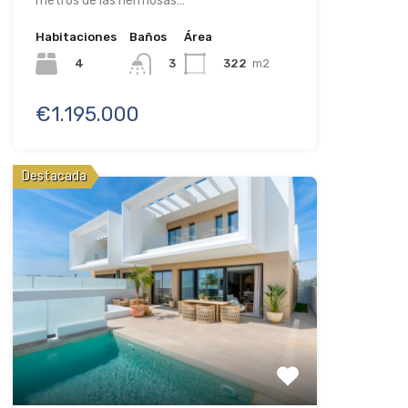
metros de las hermosas…
Habitaciones
Baños
Área
4
322
m2
3
€1.195.000
Destacada