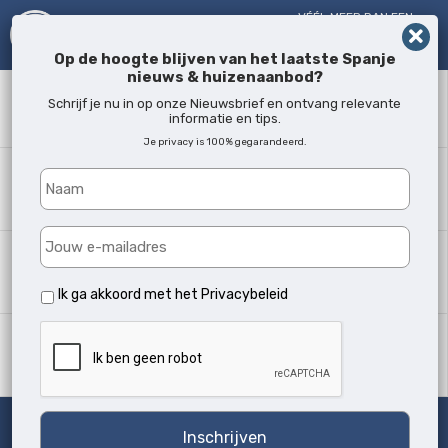
VÉÉL MEER DAN EEN
MAKELAAR!
SINDS 2005
Op de hoogte blijven van het laatste Spanje
nieuws & huizenaanbod?
Zoekwoord
Schrijf je nu in op onze Nieuwsbrief en ontvang relevante
informatie en tips.
Je privacy is 100% gegarandeerd.
Waar?
Alle locaties
Woningtype
Alle soorten
Ik ga akkoord met het
Privacybeleid
Min. slaapkamers
Alle
Zoeken