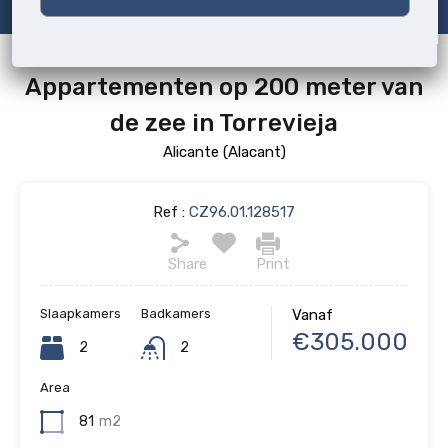
Appartementen op 200 meter van
de zee in Torrevieja
Alicante (Alacant)
Ref :
CZ96.01.128517
Share
Print
Slaapkamers
Badkamers
Vanaf
€305.000
2
2
Area
81
m2