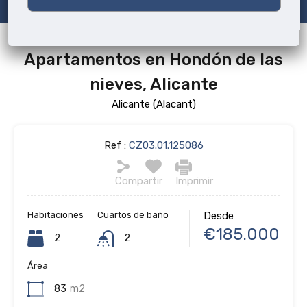
Apartamentos en Hondón de las
nieves, Alicante
Alicante (Alacant)
Ref :
CZ03.01.125086
Compartir
Imprimir
Habitaciones
Cuartos de baño
Desde
€185.000
2
2
Área
83
m2