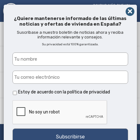
!MUCHO MÁS QUE UN
AGENTE INMOBILIARIO¡
DESDE 2005
¿Quiere mantenerse informado de las últimas
noticias y ofertas de vivienda en España?
Término
Suscríbase a nuestro boletín de noticias ahora y reciba
información relevante y consejos.
Su privacidad está 100% garantizada.
¿Dónde?
Todas las ubicaciones
Tipo propiedad
Todos los tipos
Estoy de acuerdo con la
política de privacidad
Min camas
Cualquiera
Buscar