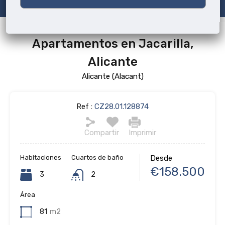
Apartamentos en Jacarilla,
Alicante
Alicante (Alacant)
Ref :
CZ28.01.128874
Compartir
Imprimir
Habitaciones
Cuartos de baño
Desde
€158.500
3
2
Área
81
m2