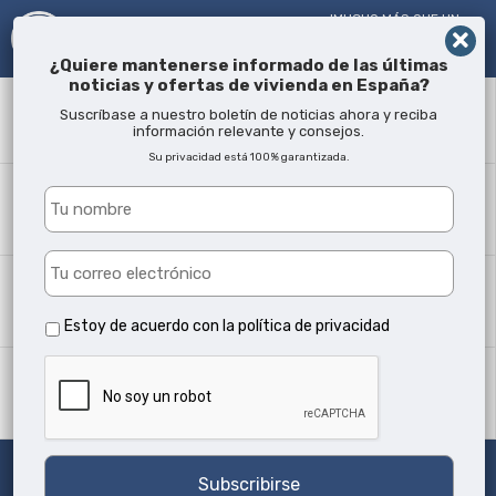
!MUCHO MÁS QUE UN
AGENTE INMOBILIARIO¡
DESDE 2005
¿Quiere mantenerse informado de las últimas
noticias y ofertas de vivienda en España?
Término
Suscríbase a nuestro boletín de noticias ahora y reciba
información relevante y consejos.
Su privacidad está 100% garantizada.
¿Dónde?
Todas las ubicaciones
Tipo propiedad
Todos los tipos
Estoy de acuerdo con la
política de privacidad
Min camas
Cualquiera
Buscar