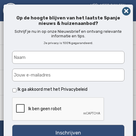
VÉÉL MEER DAN EEN
MAKELAAR!
SINDS 2005
Op de hoogte blijven van het laatste Spanje
nieuws & huizenaanbod?
Zoekwoord
Schrijf je nu in op onze Nieuwsbrief en ontvang relevante
informatie en tips.
Je privacy is 100% gegarandeerd.
Waar?
Alle locaties
Woningtype
Alle soorten
Ik ga akkoord met het
Privacybeleid
Min. slaapkamers
Alle
Zoeken