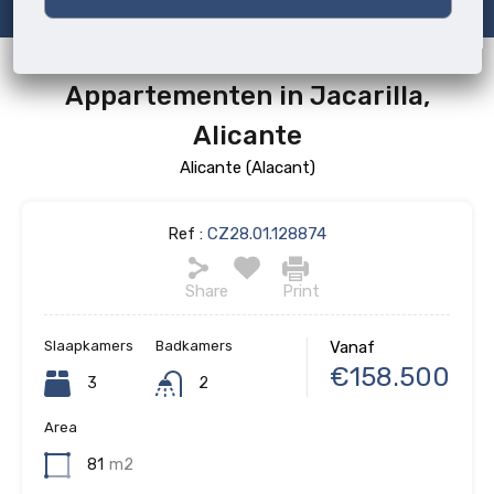
Appartementen in Jacarilla,
Alicante
Alicante (Alacant)
Ref :
CZ28.01.128874
Share
Print
Slaapkamers
Badkamers
Vanaf
€158.500
3
2
Area
81
m2