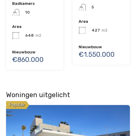
Badkamers
5
10
Area
Area
427
m2
648
m2
Nieuwbouw
Nieuwbouw
€1.550.000
€860.000
Woningen uitgelicht
Populair