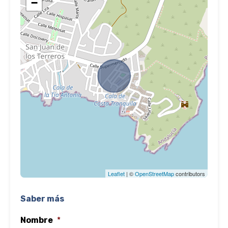
−
Leaflet
| ©
OpenStreetMap
contributors
Saber más
Nombre
*