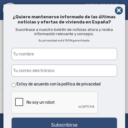
!MUCHO MÁS QUE UN
AGENTE INMOBILIARIO¡
DESDE 2005
¿Quiere mantenerse informado de las últimas
noticias y ofertas de vivienda en España?
Término
Suscríbase a nuestro boletín de noticias ahora y reciba
información relevante y consejos.
Su privacidad está 100% garantizada.
¿Dónde?
Todas las ubicaciones
Tipo propiedad
Todos los tipos
Estoy de acuerdo con la
política de privacidad
Min camas
Cualquiera
Buscar