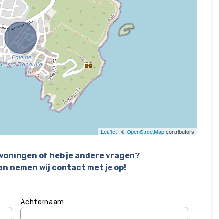
Leaflet
| ©
OpenStreetMap
contributors
 woningen of heb je andere vragen?
an nemen wij contact met je op!
Achternaam