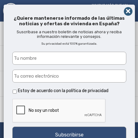
!MUCHO MÁS QUE UN
AGENTE INMOBILIARIO¡
DESDE 2005
¿Quiere mantenerse informado de las últimas
noticias y ofertas de vivienda en España?
Término
Suscríbase a nuestro boletín de noticias ahora y reciba
información relevante y consejos.
Su privacidad está 100% garantizada.
¿Dónde?
Todas las ubicaciones
Tipo propiedad
Todos los tipos
Estoy de acuerdo con la
política de privacidad
Min camas
Cualquiera
Buscar