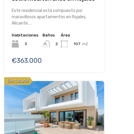
Este residencial está compuesto por
maravillosos apartamentos en Rojales,
Alicante.…
Habitaciones
Baños
Área
3
107
m2
2
€363.000
Destacada