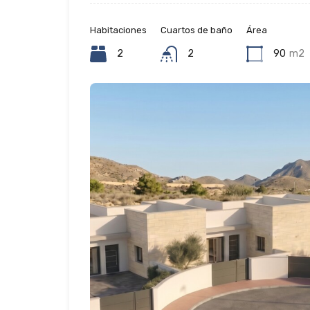
Habitaciones
Cuartos de baño
Área
2
2
90
m2