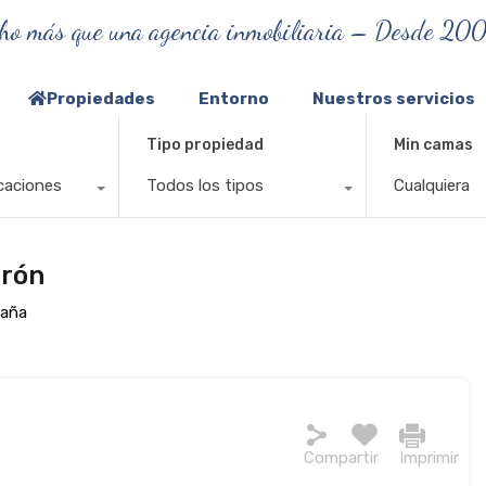
ho más que una agencia inmobiliaria – Desde 20
Propiedades
Entorno
Nuestros servicios
Tipo propiedad
Min camas
caciones
Todos los tipos
Cualquiera
rrón
paña
Compartir
Imprimir