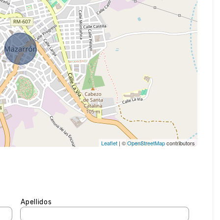
Leaflet
| ©
OpenStreetMap
contributors
Apellidos