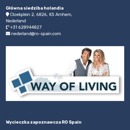
Główna siedziba holandia
Cloekplein 2, 6826, KS Arnhem,
Nederland
+31 628944827
nederland@ro-spain.com
Wycieczka zapoznawcza RO Spain