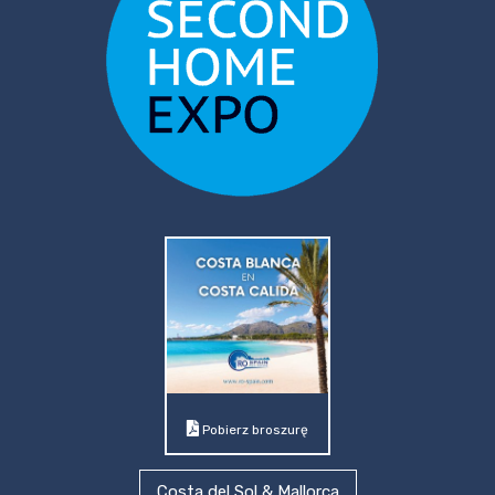
Pobierz broszurę
Costa del Sol & Mallorca