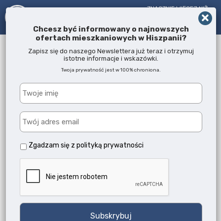
ZNACZNIE WIĘCEJ NIŻ
AGENT NIERUCHOMOŚCI!
OD 2005 R.
Chcesz być informowany o najnowszych
ofertach mieszkaniowych w Hiszpanii?
Zapisz się do naszego Newslettera już teraz i otrzymuj
istotne informacje i wskazówki.
Inwestuj w Dubaju bez
Twoja prywatność jest w 100% chroniona.
zmartwień, poczuj spokój
i bezpieczeństwo.
W RO Spain Real Estate od ponad 20 lat
jesteśmy zaufanym partnerem wielu
Polaków oraz innych Europejczyków,
Zgadzam się z
polityką prywatności
którzy inwestują w nieruchomości w
Hiszpanii i Dubaju.
Dubaj stał się jednym z najatrakcyjniejszych miejsc
na świecie do inwestowania w nieruchomości. Stały