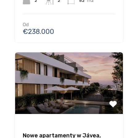
m2
2
82
2
Od
€238.000
Nowe apartamenty w Jávea,