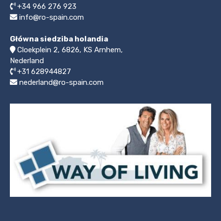
+34 966 276 923
info@ro-spain.com
Główna siedziba holandia
Cloekplein 2, 6826, KS Arnhem,
Nederland
+31 628944827
nederland@ro-spain.com