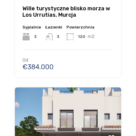
Wille turystyczne blisko morza w
Los Urrutias, Murcja
Sypialnie
Łazienki
Powierzchnia
m2
3
120
3
Od
€384.000