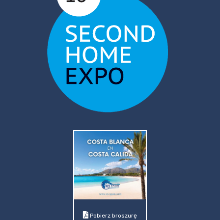
Pobierz broszurę