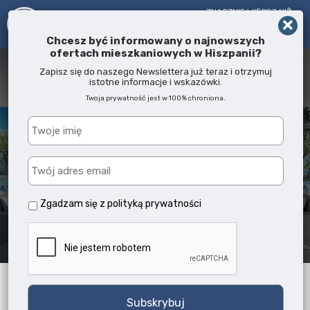
ZNACZNIE WIĘCEJ NIŻ
AGENT NIERUCHOMOŚCI!
OD 2005 R.
Chcesz być informowany o najnowszych
ofertach mieszkaniowych w Hiszpanii?
Zapisz się do naszego Newslettera już teraz i otrzymuj
istotne informacje i wskazówki.
Twoja prywatność jest w 100% chroniona.
Properties
Zgadzam się z
polityką prywatności
Słowo kluczowe