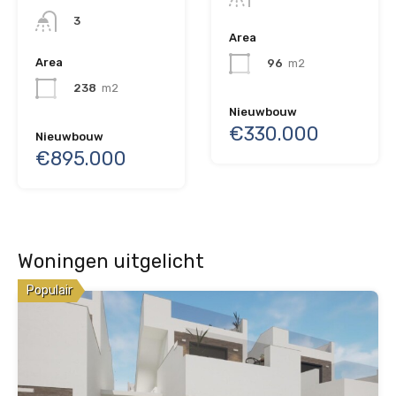
3
Area
Area
96
m2
238
m2
Nieuwbouw
€330.000
Nieuwbouw
€895.000
Woningen uitgelicht
Populair