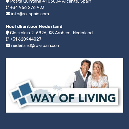
Poeta Quintana 41
03004
Alicante, Spain
+34 966 276 923
info@ro-spain.com
Hoofdkantoor Nederland
Cloekplein 2, 6826, KS Arnhem
,
Nederland
+31 628944827
nederland@ro-spain.com