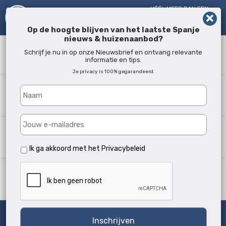
VÉÉL MEER DAN EEN
MAKELAAR!
SINDS 2005
Op de hoogte blijven van het laatste Spanje
nieuws & huizenaanbod?
Zoekwoord
Schrijf je nu in op onze Nieuwsbrief en ontvang relevante
informatie en tips.
Je privacy is 100% gegarandeerd.
Waar?
Alle locaties
Woningtype
Alle soorten
Ik ga akkoord met het
Privacybeleid
Min. slaapkamers
Alle
Zoeken