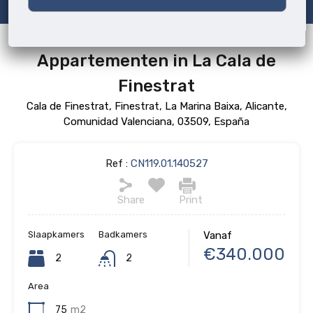
Appartementen in La Cala de
Finestrat
Cala de Finestrat, Finestrat, La Marina Baixa, Alicante,
Comunidad Valenciana, 03509, España
Ref :
CN119.01.140527
Share
Print
Slaapkamers
Badkamers
Vanaf
€340.000
2
2
Area
75
m2