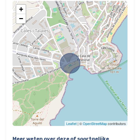
+
−
Leaflet
| ©
OpenStreetMap
contributors
Meer weten over deze of soortgelijke