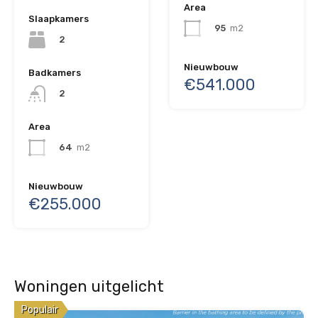
Area
Slaapkamers
95
m2
2
Nieuwbouw
Badkamers
€541.000
2
Area
64
m2
Nieuwbouw
€255.000
Woningen uitgelicht
Populair