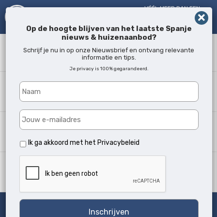
VÉÉL MEER DAN EEN
MAKELAAR!
SINDS 2005
Op de hoogte blijven van het laatste Spanje
nieuws & huizenaanbod?
Zoekwoord
Schrijf je nu in op onze Nieuwsbrief en ontvang relevante
informatie en tips.
Je privacy is 100% gegarandeerd.
Waar?
Alle locaties
Woningtype
Alle soorten
Ik ga akkoord met het
Privacybeleid
Min. slaapkamers
Alle
Zoeken