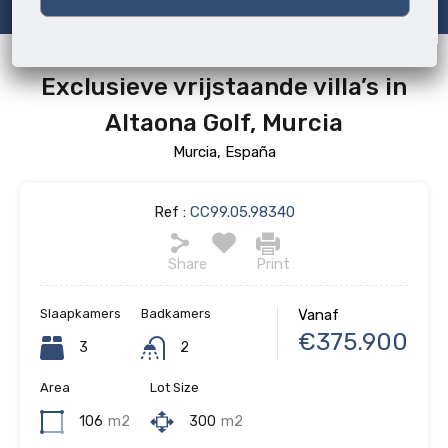
Exclusieve vrijstaande villa’s in
Altaona Golf, Murcia
Murcia, España
Ref :
CC99.05.98340
Share
Print
Slaapkamers
Badkamers
Vanaf
€375.900
3
2
Area
Lot Size
106
m2
300
m2