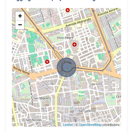
+
−
Leaflet
| ©
OpenStreetMap
contributors