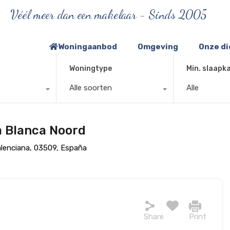
Véél meer dan een makelaar - Sinds 2005
Woningaanbod
Omgeving
Onze d
Woningtype
Min. slaapk
Alle soorten
Alle
ta Blanca Noord
alenciana, 03509, España
Share
Print