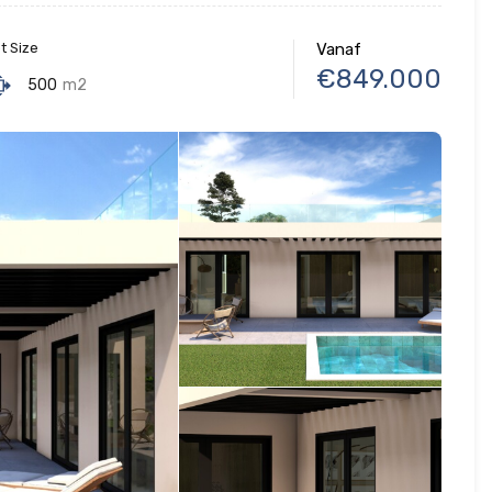
t Size
Vanaf
€849.000
500
m2