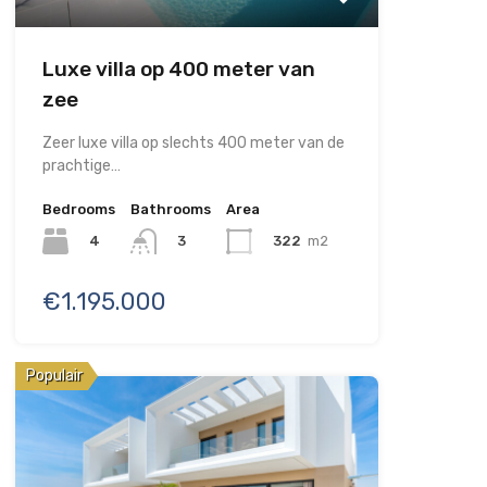
Luxe villa op 400 meter van
zee
Zeer luxe villa op slechts 400 meter van de
prachtige…
Bedrooms
Bathrooms
Area
4
322
m2
3
€1.195.000
Populair