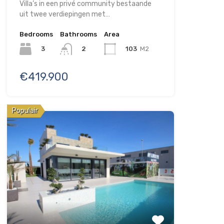
Villa’s in een privé community bestaande
uit twee verdiepingen met…
Bedrooms
Bathrooms
Area
3
103
M2
2
€419.900
Populair