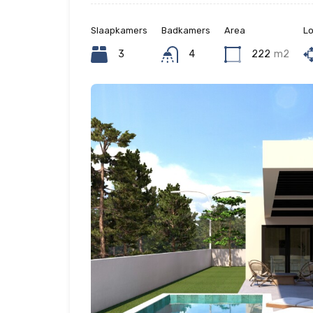
Slaapkamers
Badkamers
Area
Lo
3
4
222
m2