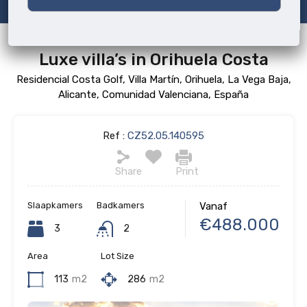
Luxe villa’s in Orihuela Costa
Residencial Costa Golf, Villa Martín, Orihuela, La Vega Baja,
Alicante, Comunidad Valenciana, España
Ref :
CZ52.05.140595
Share
Print
Slaapkamers
Badkamers
Vanaf
€488.000
3
2
Area
Lot Size
113
m2
286
m2