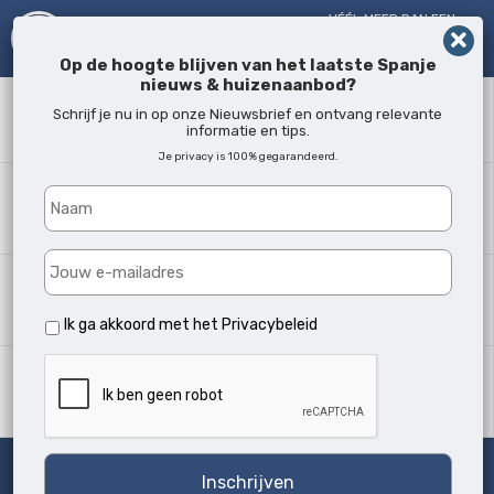
VÉÉL MEER DAN EEN
MAKELAAR!
SINDS 2005
Op de hoogte blijven van het laatste Spanje
nieuws & huizenaanbod?
Zoekwoord
Schrijf je nu in op onze Nieuwsbrief en ontvang relevante
informatie en tips.
Je privacy is 100% gegarandeerd.
Waar?
Alle locaties
Woningtype
Alle soorten
Ik ga akkoord met het
Privacybeleid
Min. slaapkamers
Alle
Zoeken