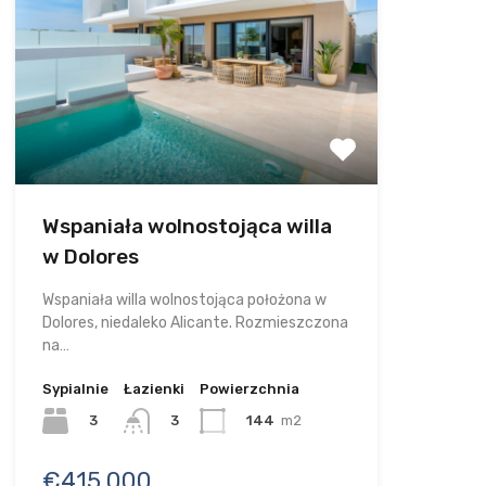
Wspaniała wolnostojąca willa
w Dolores
Wspaniała willa wolnostojąca położona w
Dolores, niedaleko Alicante. Rozmieszczona
na…
Sypialnie
Łazienki
Powierzchnia
3
144
m2
3
€415.000