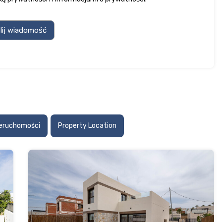
ieruchomości
Property Location