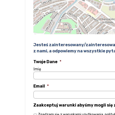
Jesteś zainteresowany/zainteresowa
z nami, a odpowiemy na wszystkie pyt
Twoje Dane
*
Imię
Email
*
Zaakceptuj warunki abyśmy mogli się
Zgadzam się z
warunkami użytkowania
,
polit