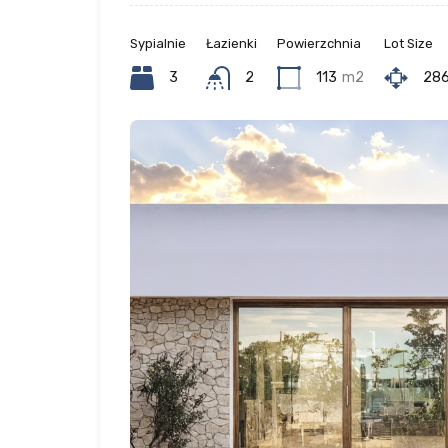
Sypialnie
Łazienki
Powierzchnia
Lot Size
3
2
113
m2
28