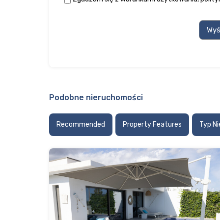
Podobne nieruchomości
Recommended
Property Features
Typ N