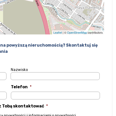
Leaflet
| ©
OpenStreetMap
contributors
na powyższą nieruchomością? Skontaktuj się
ania
Nazwisko
Telefon
*
 z Tobą skontaktować
*
yką prywatności
i
i informacjami o prywatności
.