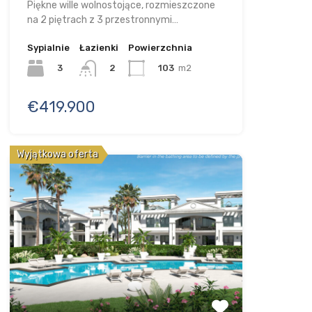
Piękne wille wolnostojące, rozmieszczone
na 2 piętrach z 3 przestronnymi…
Sypialnie
Łazienki
Powierzchnia
3
103
m2
2
€419.900
Wyjątkowa oferta