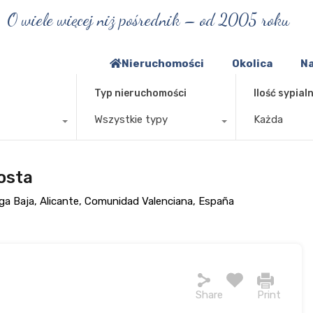
O wiele więcej niż pośrednik – od 2005 roku
Nieruchomości
Okolica
Na
Typ nieruchomości
Ilość sypialn
Wszystkie typy
Każda
osta
 Vega Baja, Alicante, Comunidad Valenciana, España
Share
Print