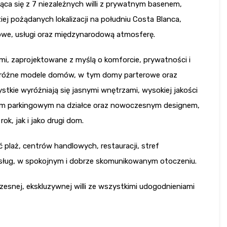
ca się z 7 niezależnych willi z prywatnym basenem,
iej pożądanych lokalizacji na południu Costa Blanca,
lfowe, usługi oraz międzynarodową atmosferę.
ami, zaprojektowane z myślą o komforcie, prywatności i
ą różne modele domów, w tym domy parterowe oraz
ystkie wyróżniają się jasnymi wnętrzami, wysokiej jakości
m parkingowym na działce oraz nowoczesnym designem,
k, jak i jako drugi dom.
ć plaż, centrów handlowych, restauracji, stref
usług, w spokojnym i dobrze skomunikowanym otoczeniu.
esnej, ekskluzywnej willi ze wszystkimi udogodnieniami