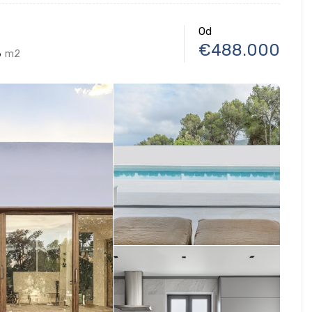
Od
€488.000
6
m2