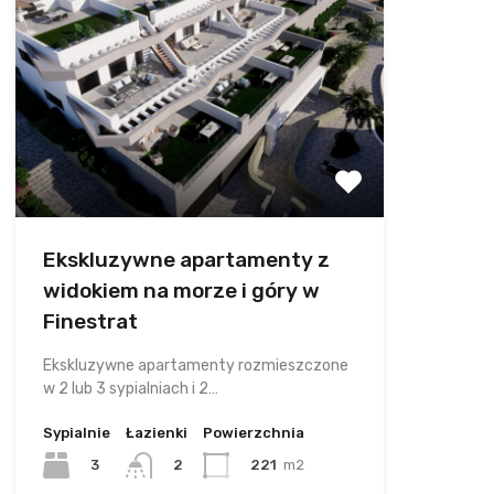
Ekskluzywne apartamenty z
widokiem na morze i góry w
Finestrat
Ekskluzywne apartamenty rozmieszczone
w 2 lub 3 sypialniach i 2…
Sypialnie
Łazienki
Powierzchnia
3
221
m2
2