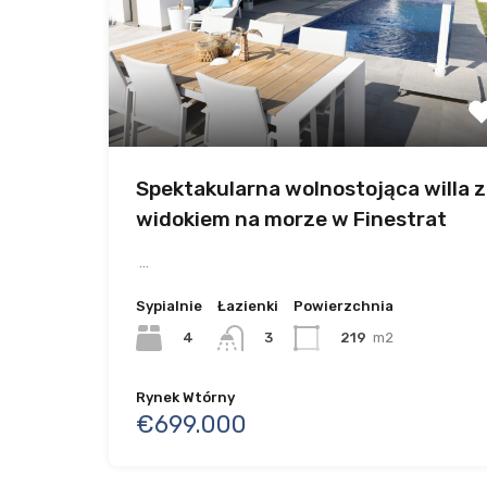
Spektakularna wolnostojąca willa z
widokiem na morze w Finestrat
…
Sypialnie
Łazienki
Powierzchnia
4
219
m2
3
Rynek Wtórny
€699.000