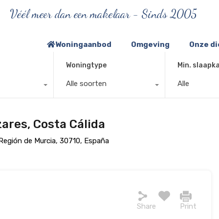
Véél meer dan een makelaar - Sinds 2005
Woningaanbod
Omgeving
Onze d
Woningtype
Min. slaapk
Alle soorten
Alle
ázares, Costa Cálida
Región de Murcia, 30710, España
Share
Print