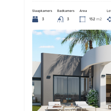
Slaapkamers
Badkamers
Area
Lo
3
3
152
m2