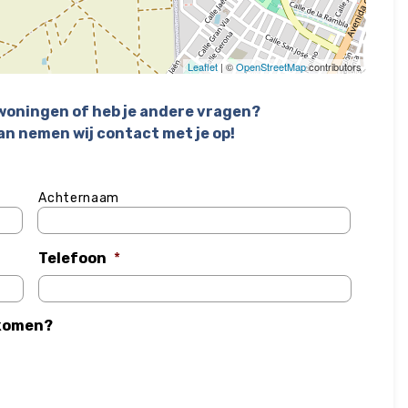
Leaflet
| ©
OpenStreetMap
contributors
 woningen of heb je andere vragen?
an nemen wij contact met je op!
Achternaam
Telefoon
*
ekomen?