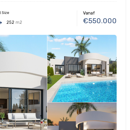
t Size
Vanaf
€550.000
252
m2