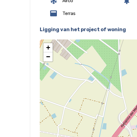
Airco
Terras
Ligging van het project of woning
+
−