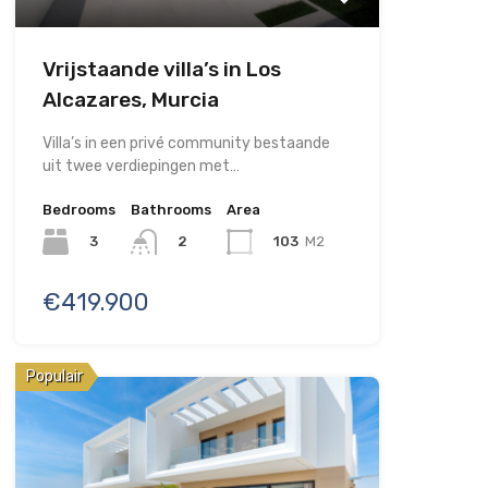
Vrijstaande villa’s in Los
Alcazares, Murcia
Villa’s in een privé community bestaande
uit twee verdiepingen met…
Bedrooms
Bathrooms
Area
3
103
M2
2
€419.900
Populair