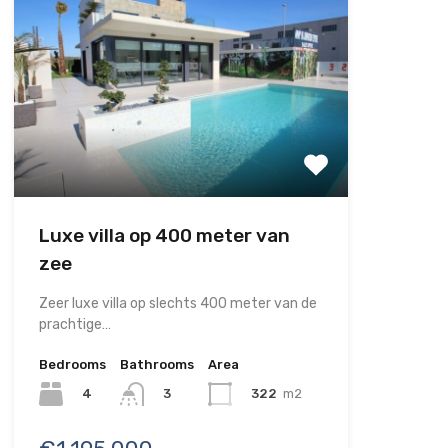
Luxe villa op 400 meter van
zee
Zeer luxe villa op slechts 400 meter van de
prachtige…
Bedrooms
Bathrooms
Area
4
322
m2
3