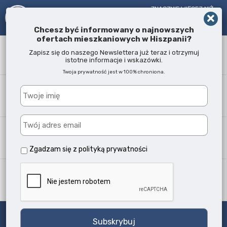
ZNACZNIE WIĘCEJ NIŻ
AGENT NIERUCHOMOŚCI!
OD 2005 R.
Chcesz być informowany o najnowszych
ofertach mieszkaniowych w Hiszpanii?
Słowo kluczowe
Zapisz się do naszego Newslettera już teraz i otrzymuj
istotne informacje i wskazówki.
Twoja prywatność jest w 100% chroniona.
Lokalizacja
Każda
Typ nieruchomości
Wszystkie typy
Zgadzam się z
polityką prywatności
Ilość sypialni
Każda
Szukaj