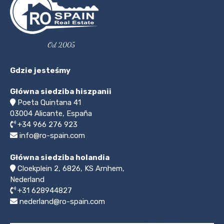
Od 2005
Gdzie jesteśmy
Główna siedziba hiszpanii
Poeta Quintana 41
03004
Alicante, España
+34 966 276 923
info@ro-spain.com
Główna siedziba holandia
Cloekplein 2, 6826, KS Arnhem,
Nederland
+31 628944827
nederland@ro-spain.com