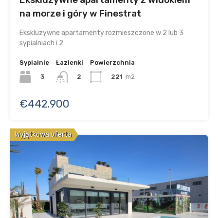
na morze i góry w Finestrat
Ekskluzywne apartamenty rozmieszczone w 2 lub 3
sypialniach i 2…
Sypialnie
Łazienki
Powierzchnia
3
221
m2
2
€442.900
Wyjątkowa oferta