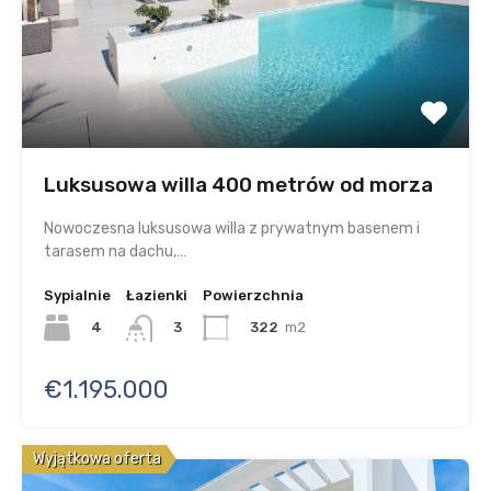
Luksusowa willa 400 metrów od morza
Nowoczesna luksusowa willa z prywatnym basenem i
tarasem na dachu,…
Sypialnie
Łazienki
Powierzchnia
4
322
m2
3
€1.195.000
Wyjątkowa oferta