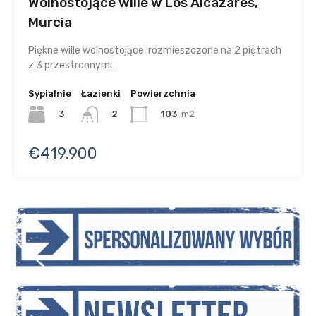
Wolnostojące wille w Los Alcazares,
Murcia
Piękne wille wolnostojące, rozmieszczone na 2 piętrach
z 3 przestronnymi…
Sypialnie
Łazienki
Powierzchnia
3
103
m2
2
€419.900