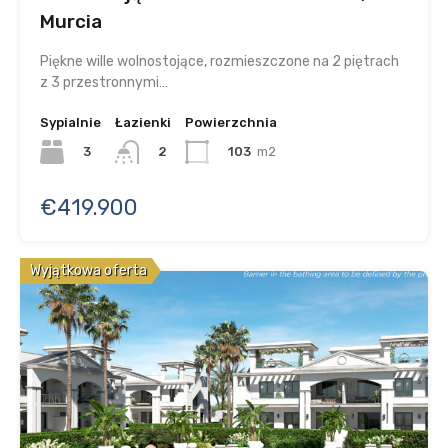
Murcia
Piękne wille wolnostojące, rozmieszczone na 2 piętrach
z 3 przestronnymi…
Sypialnie
Łazienki
Powierzchnia
3
103
m2
2
€419.900
Wyjątkowa oferta