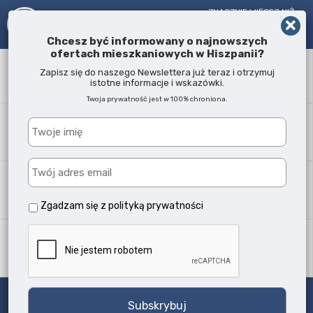
ZNACZNIE WIĘCEJ NIŻ
AGENT NIERUCHOMOŚCI!
OD 2005 R.
Chcesz być informowany o najnowszych
ofertach mieszkaniowych w Hiszpanii?
Słowo kluczowe
Zapisz się do naszego Newslettera już teraz i otrzymuj
istotne informacje i wskazówki.
Twoja prywatność jest w 100% chroniona.
Lokalizacja
Każda
Typ nieruchomości
Wszystkie typy
Zgadzam się z
polityką prywatności
Ilość sypialni
Każda
Szukaj