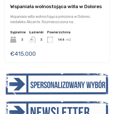
Wspaniała wolnostojąca willa w Dolores
Wspaniała willa wolnostojąca położona w Dolores,
niedaleko Alicante. Rozmieszczona na…
Sypialnie
Łazienki
Powierzchnia
3
144
m2
3
€415.000