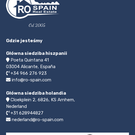
Od 2005
Gdzie jesteśmy
Główna siedziba hiszpanii
Poeta Quintana 41
03004
Alicante, España
+34 966 276 923
info@ro-spain.com
Główna siedziba holandia
Cloekplein 2, 6826, KS Arnhem,
Nederland
+31 628944827
nederland@ro-spain.com