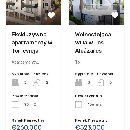
Ekskluzywne
Wolnostojąca
apartamenty w
willa w Los
Torrevieja
Alcázares
Apartamenty…
To…
Sypialnie
Łazienki
Sypialnie
Łazienki
3
3
2
3
Powierzchnia
Powierzchnia
95
m2
136
m2
Rynek Pierwotny
Rynek Pierwotny
€260.000
€523.000