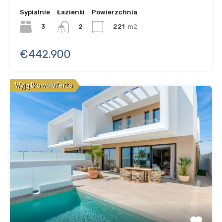
Sypialnie
Łazienki
Powierzchnia
3
221
m2
2
€442.900
Wyjątkowa oferta