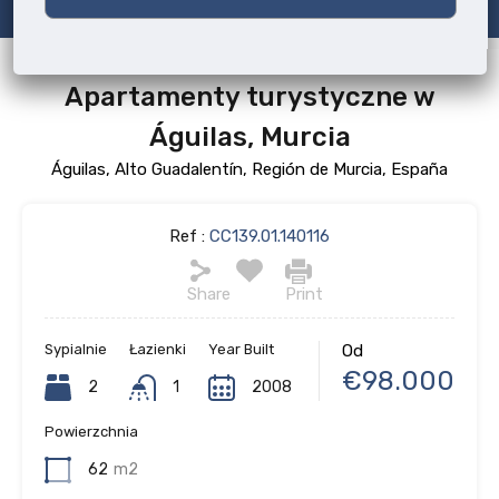
Apartamenty turystyczne w
Águilas, Murcia
Águilas, Alto Guadalentín, Región de Murcia, España
Ref :
CC139.01.140116
Share
Print
Sypialnie
Łazienki
Year Built
Od
€98.000
2
1
2008
Powierzchnia
62
m2