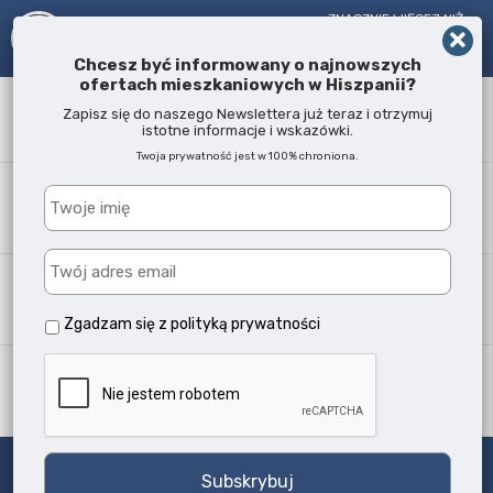
ZNACZNIE WIĘCEJ NIŻ
AGENT NIERUCHOMOŚCI!
OD 2005 R.
Chcesz być informowany o najnowszych
ofertach mieszkaniowych w Hiszpanii?
Słowo kluczowe
Zapisz się do naszego Newslettera już teraz i otrzymuj
istotne informacje i wskazówki.
Twoja prywatność jest w 100% chroniona.
Lokalizacja
Każda
Typ nieruchomości
Wszystkie typy
Zgadzam się z
polityką prywatności
Ilość sypialni
Każda
Szukaj