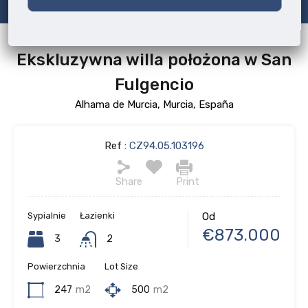
Ekskluzywna willa położona w San
Fulgencio
Alhama de Murcia, Murcia, España
Ref :
CZ94.05.103196
Share
Print
Sypialnie
Łazienki
Od
€873.000
3
2
Powierzchnia
Lot Size
247
m2
500
m2