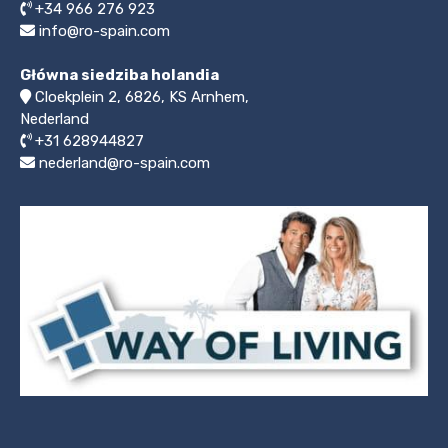
+34 966 276 923
info@ro-spain.com
Główna siedziba holandia
Cloekplein 2, 6826, KS Arnhem,
Nederland
+31 628944827
nederland@ro-spain.com