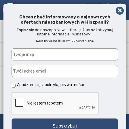
ZNACZNIE WIĘCEJ NIŻ
AGENT NIERUCHOMOŚCI!
OD 2005 R.
Chcesz być informowany o najnowszych
ofertach mieszkaniowych w Hiszpanii?
Słowo kluczowe
Zapisz się do naszego Newslettera już teraz i otrzymuj
istotne informacje i wskazówki.
Twoja prywatność jest w 100% chroniona.
Lokalizacja
Każda
Typ nieruchomości
Wszystkie typy
Zgadzam się z
polityką prywatności
Ilość sypialni
Każda
Szukaj