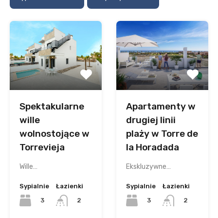
Spektakularne
Apartamenty w
wille
drugiej linii
wolnostojące w
plaży w Torre de
Torrevieja
la Horadada
Wille…
Ekskluzywne…
Sypialnie
Łazienki
Sypialnie
Łazienki
3
3
2
2