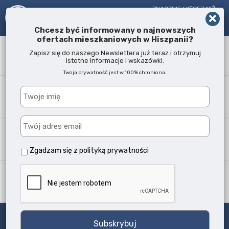
ZNACZNIE WIĘCEJ NIŻ
AGENT NIERUCHOMOŚCI!
OD 2005 R.
Chcesz być informowany o najnowszych
ofertach mieszkaniowych w Hiszpanii?
Słowo kluczowe
Zapisz się do naszego Newslettera już teraz i otrzymuj
istotne informacje i wskazówki.
Twoja prywatność jest w 100% chroniona.
Lokalizacja
Każda
Typ nieruchomości
Wszystkie typy
Zgadzam się z
polityką prywatności
Ilość sypialni
Każda
Szukaj