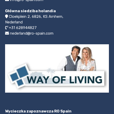
Główna siedziba holandia
Cloekplein 2, 6826, KS Arnhem,
Nederland
+31 628944827
nederland@ro-spain.com
Wycieczka zapoznawcza RO Spain