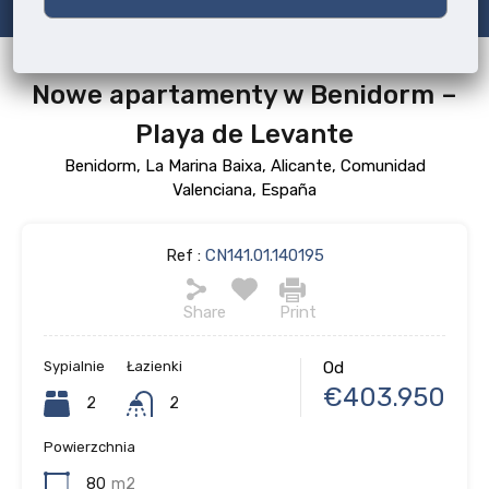
Nowe apartamenty w Benidorm –
Playa de Levante
Benidorm, La Marina Baixa, Alicante, Comunidad
Valenciana, España
Ref :
CN141.01.140195
Share
Print
Sypialnie
Łazienki
Od
€403.950
2
2
Powierzchnia
80
m2