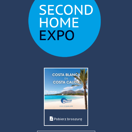
Pobierz broszurę