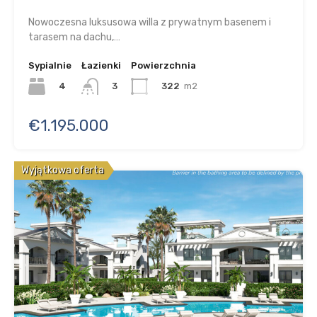
Nowoczesna luksusowa willa z prywatnym basenem i
tarasem na dachu,…
Sypialnie
Łazienki
Powierzchnia
4
322
m2
3
€1.195.000
Wyjątkowa oferta