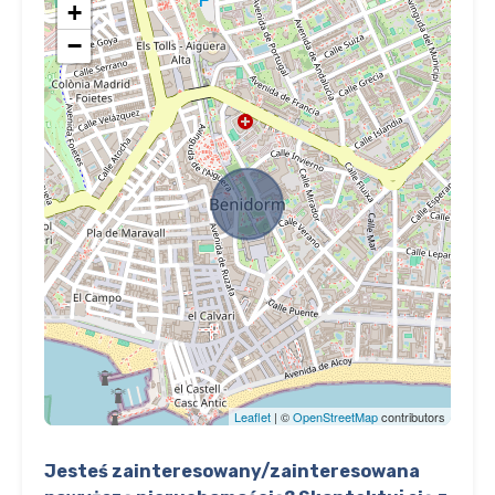
+
−
Leaflet
| ©
OpenStreetMap
contributors
Jesteś zainteresowany/zainteresowana