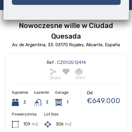
Nowoczesne wille w Ciudad
Quesada
Av. de Argentina, 33, 03170 Rojales, Alicante, España
Ref :
CZ01.05.12414
Share
Print
Sypialnie
Łazienki
Garage
Od
€649.000
3
3
1
Powierzchnia
Lot Size
109
m2
306
m2