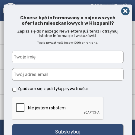
ZNACZNIE WIĘCEJ NIŻ
AGENT NIERUCHOMOŚCI!
OD 2005 R.
Chcesz być informowany o najnowszych
ofertach mieszkaniowych w Hiszpanii?
Słowo kluczowe
Zapisz się do naszego Newslettera już teraz i otrzymuj
istotne informacje i wskazówki.
Twoja prywatność jest w 100% chroniona.
Lokalizacja
Każda
Typ nieruchomości
Wszystkie typy
Zgadzam się z
polityką prywatności
Ilość sypialni
Każda
Szukaj