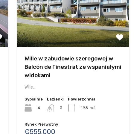
Wille w zabudowie szeregowej w
Balcón de Finestrat ze wspaniałymi
widokami
Wille…
Sypialnie
Łazienki
Powierzchnia
4
198
m2
3
Rynek Pierwotny
€555.000