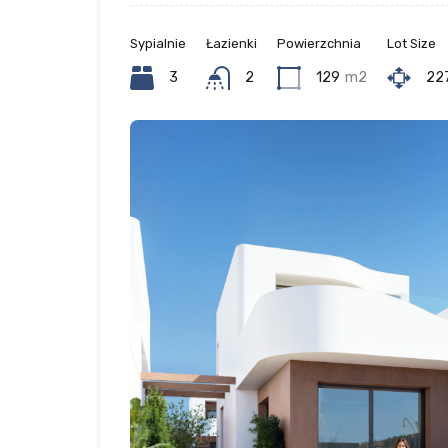
Sypialnie
Łazienki
Powierzchnia
Lot Size
3
2
129
m2
22