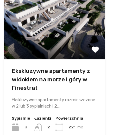
Ekskluzywne apartamenty z
widokiem na morze i góry w
Finestrat
Ekskluzywne apartamenty rozmieszczone
w 2 lub 3 sypialniach i 2…
Sypialnie
Łazienki
Powierzchnia
3
221
m2
2