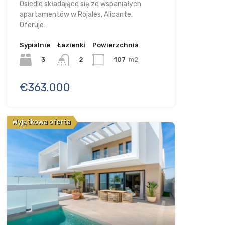
Osiedle składające się ze wspaniałych
apartamentów w Rojales, Alicante.
Oferuje…
Sypialnie
Łazienki
Powierzchnia
3
107
m2
2
€363.000
Wyjątkowa oferta