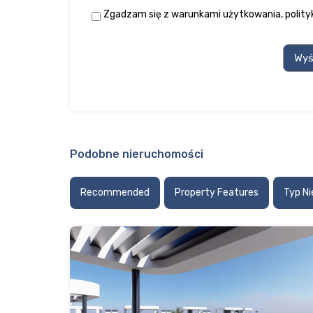
Zgadzam się z
warunkami użytkowania
,
polit
Podobne nieruchomości
Recommended
Property Features
Typ N