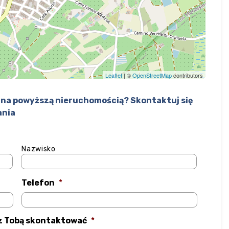
Leaflet
| ©
OpenStreetMap
contributors
na powyższą nieruchomością? Skontaktuj się
ania
Nazwisko
Telefon
*
 z Tobą skontaktować
*