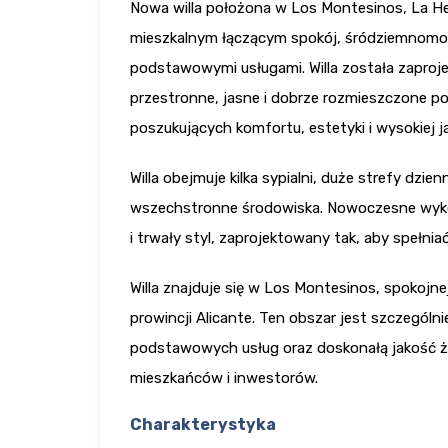
Nowa willa położona w Los Montesinos, La Her
mieszkalnym łączącym spokój, śródziemnomors
podstawowymi usługami. Willa została zaproj
przestronne, jasne i dobrze rozmieszczone po
poszukujących komfortu, estetyki i wysokiej
Willa obejmuje kilka sypialni, duże strefy dzie
wszechstronne środowiska. Nowoczesne wykońc
i trwały styl, zaprojektowany tak, aby spełni
Willa znajduje się w Los Montesinos, spokojn
prowincji Alicante. Ten obszar jest szczególn
podstawowych usług oraz doskonałą jakość ży
mieszkańców i inwestorów.
Charakterystyka