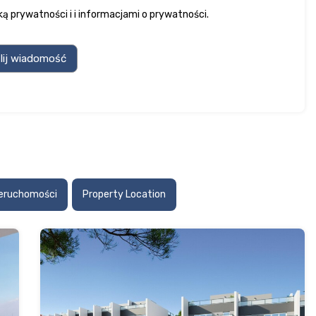
yką prywatności
i
i informacjami o prywatności
.
ieruchomości
Property Location