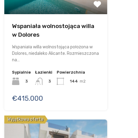
Wspaniała wolnostojąca willa
w Dolores
Wspaniała willa wolnostojąca położona w
Dolores, niedaleko Alicante. Rozmieszczona
na…
Sypialnie
Łazienki
Powierzchnia
3
144
m2
3
€415.000
Wyjątkowa oferta