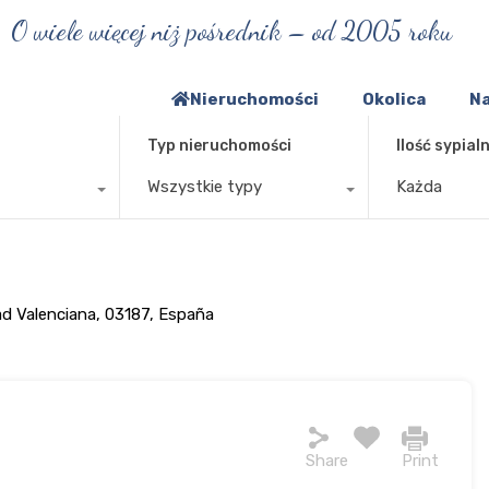
O wiele więcej niż pośrednik – od 2005 roku
Nieruchomości
Okolica
Na
Typ nieruchomości
Ilość sypialn
Wszystkie typy
Każda
ad Valenciana, 03187, España
Share
Print