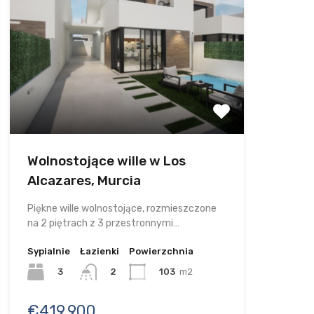
Wolnostojące wille w Los
Alcazares, Murcia
Piękne wille wolnostojące, rozmieszczone
na 2 piętrach z 3 przestronnymi…
Sypialnie
Łazienki
Powierzchnia
3
103
m2
2
€419.900