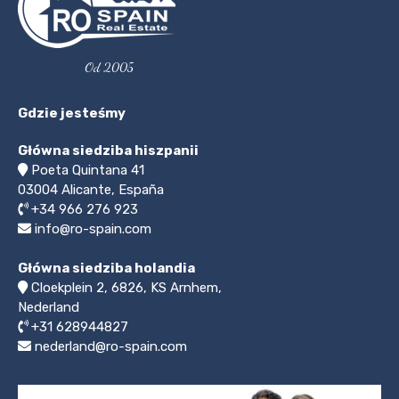
Od 2005
Gdzie jesteśmy
Główna siedziba hiszpanii
Poeta Quintana 41
03004
Alicante, España
+34 966 276 923
info@ro-spain.com
Główna siedziba holandia
Cloekplein 2, 6826, KS Arnhem,
Nederland
+31 628944827
nederland@ro-spain.com