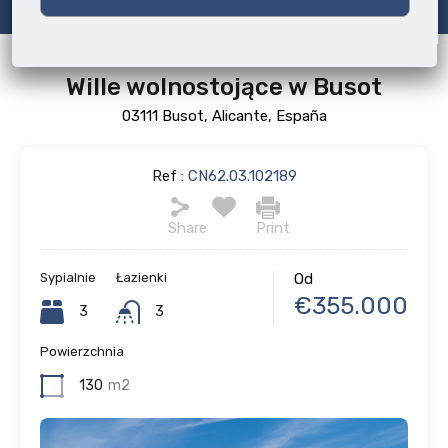
Wille wolnostojące w Busot
03111 Busot, Alicante, España
Ref :
CN62.03.102189
Share
Print
Sypialnie
Łazienki
Od
€355.000
3
3
Powierzchnia
130
m2