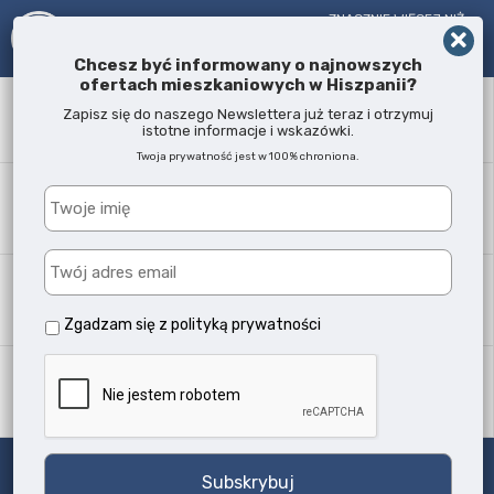
ZNACZNIE WIĘCEJ NIŻ
AGENT NIERUCHOMOŚCI!
OD 2005 R.
Chcesz być informowany o najnowszych
ofertach mieszkaniowych w Hiszpanii?
Słowo kluczowe
Zapisz się do naszego Newslettera już teraz i otrzymuj
istotne informacje i wskazówki.
Twoja prywatność jest w 100% chroniona.
Lokalizacja
Każda
Typ nieruchomości
Wszystkie typy
Zgadzam się z
polityką prywatności
Ilość sypialni
Każda
Szukaj