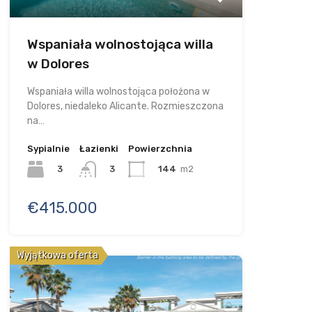
Wspaniała wolnostojąca willa
w Dolores
Wspaniała willa wolnostojąca położona w
Dolores, niedaleko Alicante. Rozmieszczona
na…
Sypialnie
Łazienki
Powierzchnia
3
144
m2
3
€415.000
Wyjątkowa oferta