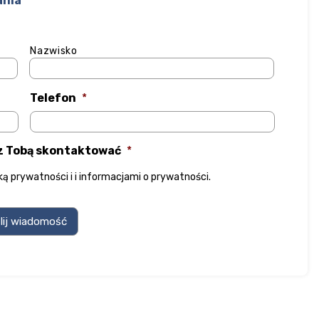
ania
Nazwisko
Telefon
*
 z Tobą skontaktować
*
yką prywatności
i
i informacjami o prywatności
.