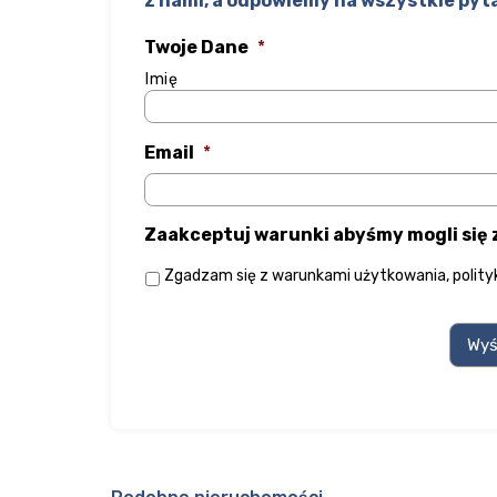
z nami, a odpowiemy na wszystkie pyt
Twoje Dane
*
Imię
Email
*
Zaakceptuj warunki abyśmy mogli się
Zgadzam się z
warunkami użytkowania
,
polit