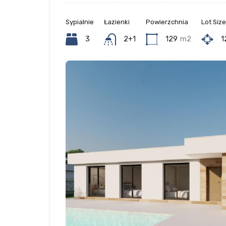
Sypialnie
Łazienki
Powierzchnia
Lot Size
3
2+1
129
m2
1