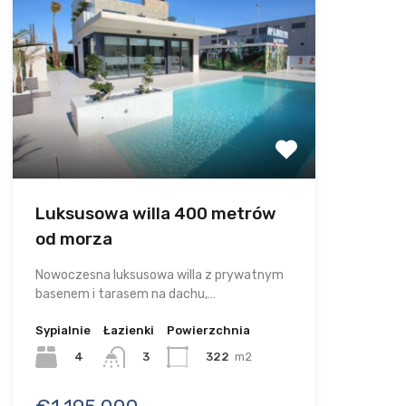
Luksusowa willa 400 metrów
od morza
Nowoczesna luksusowa willa z prywatnym
basenem i tarasem na dachu,…
Sypialnie
Łazienki
Powierzchnia
4
322
m2
3