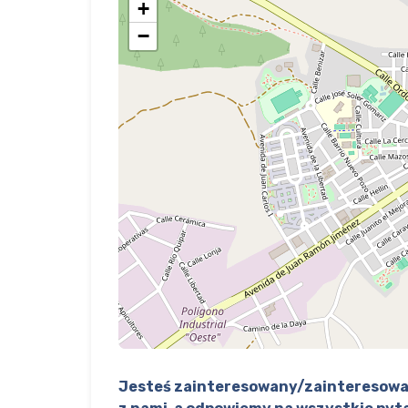
+
−
Jesteś zainteresowany/zainteresowa