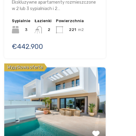
Ekskluzywne apartamenty rozmieszczone
w 2 lub 3 sypialniach i 2…
Sypialnie
Łazienki
Powierzchnia
3
221
m2
2
€442.900
Wyjątkowa oferta