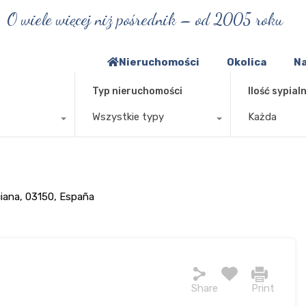
O wiele więcej niż pośrednik – od 2005 roku
Nieruchomości
Okolica
Na
Typ nieruchomości
Ilość sypialn
Wszystkie typy
Każda
ciana, 03150, España
Share
Print