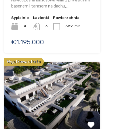
Nowoczesna luksusowa willa z prywatnym
basenem i tarasem na dachu,…
Sypialnie
Łazienki
Powierzchnia
4
322
m2
3
€1.195.000
Wyjątkowa oferta