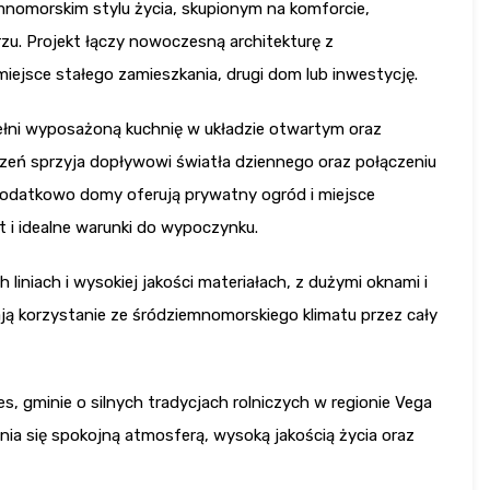
mnomorskim stylu życia, skupionym na komforcie,
rzu. Projekt łączy nowoczesną architekturę z
miejsce stałego zamieszkania, drugi dom lub inwestycję.
w pełni wyposażoną kuchnię w układzie otwartym oraz
eń sprzyja dopływowi światła dziennego oraz połączeniu
odatkowo domy oferują prywatny ogród i miejsce
 i idealne warunki do wypoczynku.
 liniach i wysokiej jakości materiałach, z dużymi oknami i
ją korzystanie ze śródziemnomorskiego klimatu przez cały
s, gminie o silnych tradycjach rolniczych w regionie Vega
nia się spokojną atmosferą, wysoką jakością życia oraz