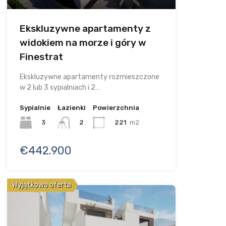
Ekskluzywne apartamenty z
widokiem na morze i góry w
Finestrat
Ekskluzywne apartamenty rozmieszczone
w 2 lub 3 sypialniach i 2…
Sypialnie
Łazienki
Powierzchnia
3
221
m2
2
€442.900
Wyjątkowa oferta