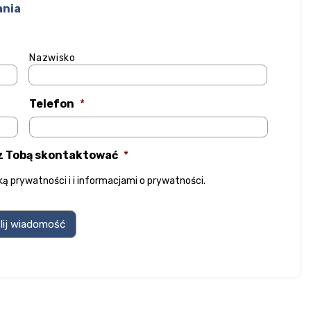
ania
Nazwisko
Telefon
*
 z Tobą skontaktować
*
yką prywatności
i
i informacjami o prywatności
.