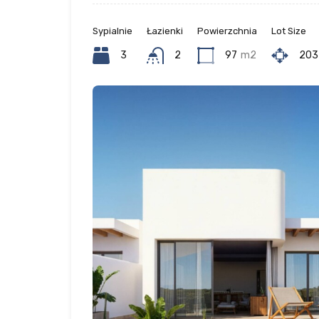
Sypialnie
Łazienki
Powierzchnia
Lot Size
3
2
97
m2
203