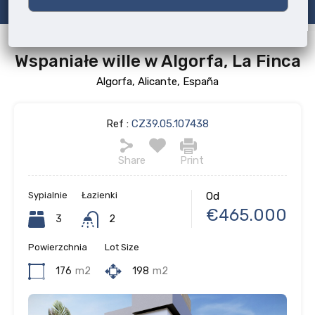
Wspaniałe wille w Algorfa, La Finca
Algorfa, Alicante, España
Ref :
CZ39.05.107438
Share
Print
Sypialnie
Łazienki
Od
€465.000
3
2
Powierzchnia
Lot Size
176
m2
198
m2