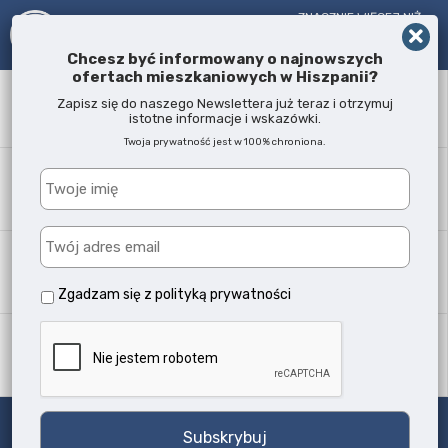
ZNACZNIE WIĘCEJ NIŻ
AGENT NIERUCHOMOŚCI!
OD 2005 R.
Chcesz być informowany o najnowszych
ofertach mieszkaniowych w Hiszpanii?
Słowo kluczowe
Zapisz się do naszego Newslettera już teraz i otrzymuj
istotne informacje i wskazówki.
Twoja prywatność jest w 100% chroniona.
Lokalizacja
Każda
Typ nieruchomości
Wszystkie typy
Zgadzam się z
polityką prywatności
Ilość sypialni
Każda
Szukaj