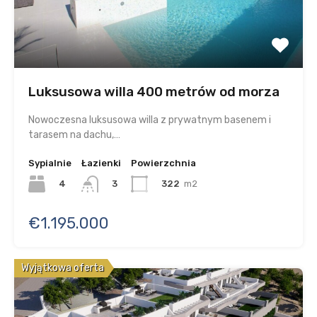
Luksusowa willa 400 metrów od morza
Nowoczesna luksusowa willa z prywatnym basenem i
tarasem na dachu,…
Sypialnie
Łazienki
Powierzchnia
4
322
m2
3
€1.195.000
Wyjątkowa oferta