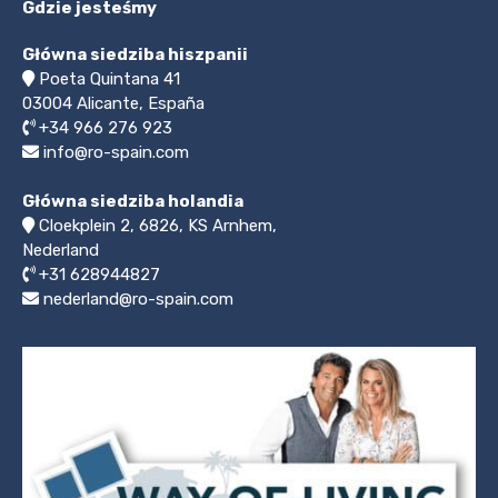
Gdzie jesteśmy
Główna siedziba hiszpanii
Poeta Quintana 41
03004
Alicante, España
+34 966 276 923
info@ro-spain.com
Główna siedziba holandia
Cloekplein 2, 6826, KS Arnhem,
Nederland
+31 628944827
nederland@ro-spain.com