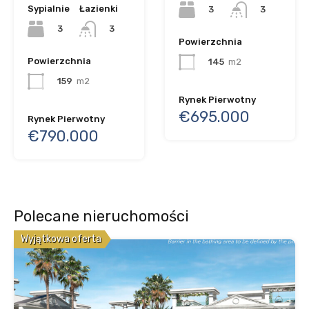
Sypialnie
Łazienki
3
3
3
3
Powierzchnia
Powierzchnia
145
m2
159
m2
Rynek Pierwotny
€695.000
Rynek Pierwotny
€790.000
Polecane nieruchomości
Wyjątkowa oferta