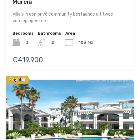
Murcia
Villa’s in een privé community bestaande uit twee
verdiepingen met…
Bedrooms
Bathrooms
Area
3
103
M2
2
€419.900
Populair