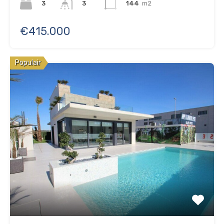
3
144
m2
3
€415.000
Populair